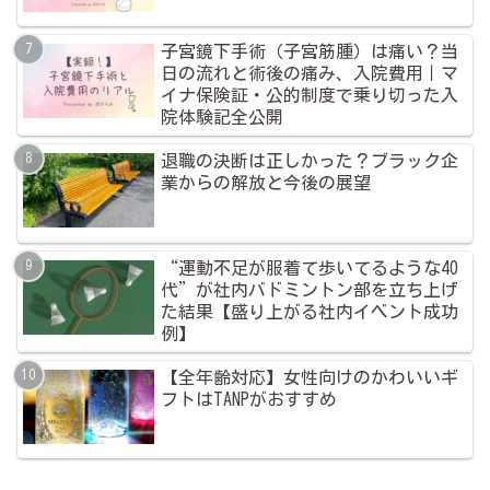
子宮鏡下手術（子宮筋腫）は痛い？当
日の流れと術後の痛み、入院費用｜マ
イナ保険証・公的制度で乗り切った入
院体験記全公開
退職の決断は正しかった？ブラック企
業からの解放と今後の展望
“運動不足が服着て歩いてるような40
代”が社内バドミントン部を立ち上げ
た結果【盛り上がる社内イベント成功
例】
【全年齢対応】女性向けのかわいいギ
フトはTANPがおすすめ