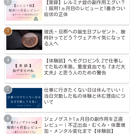
【実録】レルミナ錠の副作用エグい？
｜服用1ヵ月目のレビューと1番きつい
症状の正体
彼氏・旦那への誕生日プレゼント、腕
時計ってどう？ヴェアホイ気になって
る人へ
【体験談】ヘモグロビン5.2で仕事し
てた私の末路。重度貧血でも『まだ大
丈夫』と思う人のための警告
仕事に行きたくない日は休んでいい｜
当日欠勤した私の体験と休む理由につ
いて
ジェノゲスト1ヵ月目の副作用を正直
レビュー｜不正出血・むくみ・体重増
加・メンタル変化まで【体験談】