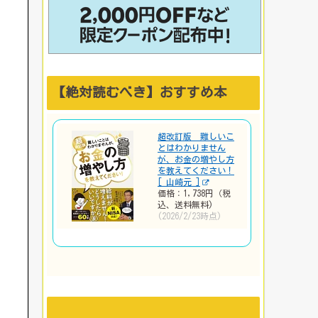
【絶対読むべき】おすすめ本
超改訂版 難しいこ
とはわかりません
が、お金の増やし方
を教えてください！
[ 山崎元 ]
価格：1,738円（税
込、送料無料)
(2026/2/23時点)