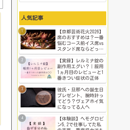
人気記事
【京都芸術花火2026】
席のおすすめは？一番
悩むコース前イス席vs
スタンド席ならどっ
ち？本音比較！
【実録】レルミナ錠の
副作用エグい？｜服用
1ヵ月目のレビューと1
番きつい症状の正体
彼氏・旦那への誕生日
プレゼント、腕時計っ
てどう？ヴェアホイ気
になってる人へ
【体験談】ヘモグロビ
ン5.2で仕事してた私