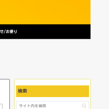
せ/お便り
検索