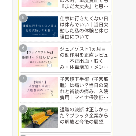
の末路。重度貧血でも
『まだ大丈夫』と思う
人のための警告
仕事に行きたくない日
は休んでいい｜当日欠
勤した私の体験と休む
理由について
ジェノゲスト1ヵ月目
の副作用を正直レビュ
ー｜不正出血・むく
み・体重増加・メンタ
ル変化まで【体験談】
子宮鏡下手術（子宮筋
腫）は痛い？当日の流
れと術後の痛み、入院
費用｜マイナ保険証・
公的制度で乗り切った
入院体験記全公開
退職の決断は正しかっ
た？ブラック企業から
の解放と今後の展望