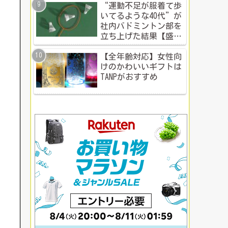
“運動不足が服着て歩
いてるような40代”が
社内バドミントン部を
立ち上げた結果【盛り
上がる社内イベント成
功例】
【全年齢対応】女性向
けのかわいいギフトは
TANPがおすすめ