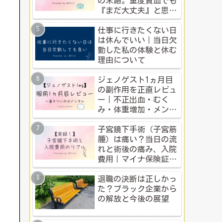
の末路。重度貧血でも
『まだ大丈夫』と思う
人のための警告
仕事に行きたくない日
は休んでいい｜当日欠
勤した私の体験と休む
理由について
ジェノゲスト1ヵ月目
の副作用を正直レビュ
ー｜不正出血・むく
み・体重増加・メンタ
ル変化まで【体験談】
子宮鏡下手術（子宮筋
腫）は痛い？当日の流
れと術後の痛み、入院
費用｜マイナ保険証・
公的制度で乗り切った
入院体験記全公開
退職の決断は正しかっ
た？ブラック企業から
の解放と今後の展望