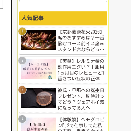
人気記事
【京都芸術花火2026】
席のおすすめは？一番
悩むコース前イス席vs
スタンド席ならどっ
ち？本音比較！
【実録】レルミナ錠の
副作用エグい？｜服用
1ヵ月目のレビューと1
番きつい症状の正体
彼氏・旦那への誕生日
プレゼント、腕時計っ
てどう？ヴェアホイ気
になってる人へ
【体験談】ヘモグロビ
ン5.2で仕事してた私