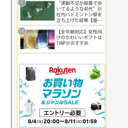
“運動不足が服着て歩
いてるような40代”が
社内バドミントン部を
立ち上げた結果【盛り
上がる社内イベント成
功例】
【全年齢対応】女性向
けのかわいいギフトは
TANPがおすすめ