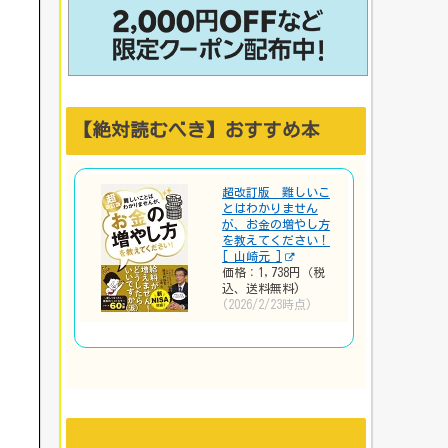
【絶対読むべき】おすすめ本
超改訂版 難しいこ
とはわかりません
が、お金の増やし方
を教えてください！
[ 山崎元 ]
価格：1,738円（税
込、送料無料)
(2026/2/23時点)