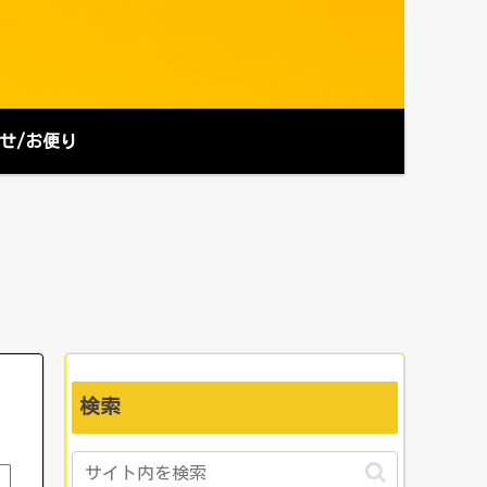
せ/お便り
検索