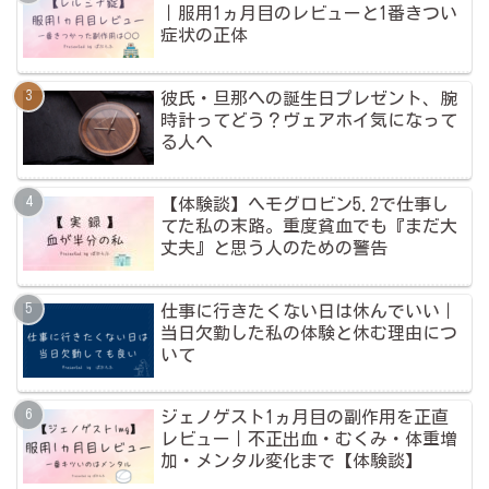
｜服用1ヵ月目のレビューと1番きつい
症状の正体
彼氏・旦那への誕生日プレゼント、腕
時計ってどう？ヴェアホイ気になって
る人へ
【体験談】ヘモグロビン5.2で仕事し
てた私の末路。重度貧血でも『まだ大
丈夫』と思う人のための警告
仕事に行きたくない日は休んでいい｜
当日欠勤した私の体験と休む理由につ
いて
ジェノゲスト1ヵ月目の副作用を正直
レビュー｜不正出血・むくみ・体重増
加・メンタル変化まで【体験談】