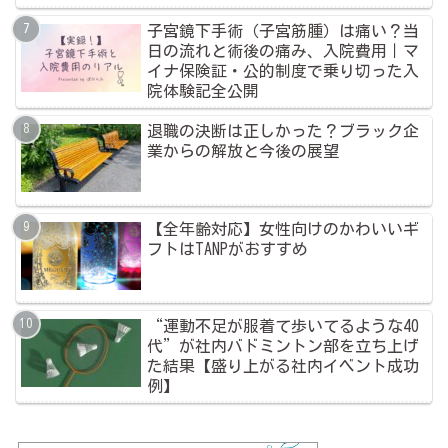
子宮鏡下手術（子宮筋腫）は痛い？当
日の流れと術後の痛み、入院費用｜マ
イナ保険証・公的制度で乗り切った入
院体験記全公開
退職の決断は正しかった？ブラック企
業からの解放と今後の展望
【全年齢対応】女性向けのかわいいギ
フトはTANPがおすすめ
“運動不足が服着て歩いてるような40
代”が社内バドミントン部を立ち上げ
た結果【盛り上がる社内イベント成功
例】