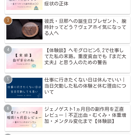
症状の正体
彼氏・旦那への誕生日プレゼント、腕
時計ってどう？ヴェアホイ気になって
る人へ
【体験談】ヘモグロビン5.2で仕事し
てた私の末路。重度貧血でも『まだ大
丈夫』と思う人のための警告
仕事に行きたくない日は休んでいい｜
当日欠勤した私の体験と休む理由につ
いて
ジェノゲスト1ヵ月目の副作用を正直
レビュー｜不正出血・むくみ・体重増
加・メンタル変化まで【体験談】