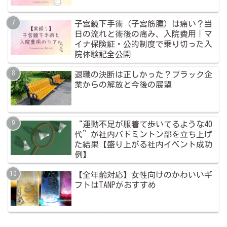
子宮鏡下手術（子宮筋腫）は痛い？当
日の流れと術後の痛み、入院費用｜マ
イナ保険証・公的制度で乗り切った入
院体験記全公開
退職の決断は正しかった？ブラック企
業からの解放と今後の展望
“運動不足が服着て歩いてるような40
代”が社内バドミントン部を立ち上げ
た結果【盛り上がる社内イベント成功
例】
【全年齢対応】女性向けのかわいいギ
フトはTANPがおすすめ