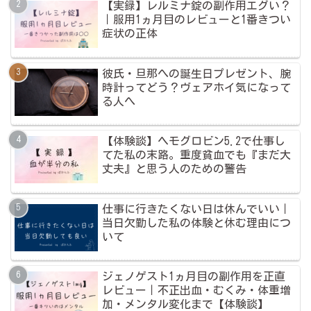
【実録】レルミナ錠の副作用エグい？
｜服用1ヵ月目のレビューと1番きつい
症状の正体
彼氏・旦那への誕生日プレゼント、腕
時計ってどう？ヴェアホイ気になって
る人へ
【体験談】ヘモグロビン5.2で仕事し
てた私の末路。重度貧血でも『まだ大
丈夫』と思う人のための警告
仕事に行きたくない日は休んでいい｜
当日欠勤した私の体験と休む理由につ
いて
ジェノゲスト1ヵ月目の副作用を正直
レビュー｜不正出血・むくみ・体重増
加・メンタル変化まで【体験談】