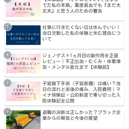
てた私の末路。重度貧血でも『まだ大
丈夫』と思う人のための警告
仕事に行きたくない日は休んでいい｜
当日欠勤した私の体験と休む理由につ
いて
ジェノゲスト1ヵ月目の副作用を正直
レビュー｜不正出血・むくみ・体重増
加・メンタル変化まで【体験談】
子宮鏡下手術（子宮筋腫）は痛い？当
日の流れと術後の痛み、入院費用｜マ
イナ保険証・公的制度で乗り切った入
院体験記全公開
退職の決断は正しかった？ブラック企
業からの解放と今後の展望