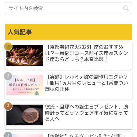
人気記事
【京都芸術花火2026】席のおすすめ
は？一番悩むコース前イス席vsスタン
ド席ならどっち？本音比較！
【実録】レルミナ錠の副作用エグい？
｜服用1ヵ月目のレビューと1番きつい
症状の正体
彼氏・旦那への誕生日プレゼント、腕
時計ってどう？ヴェアホイ気になって
る人へ
【体験談】ヘモグロビン5.2で仕事し