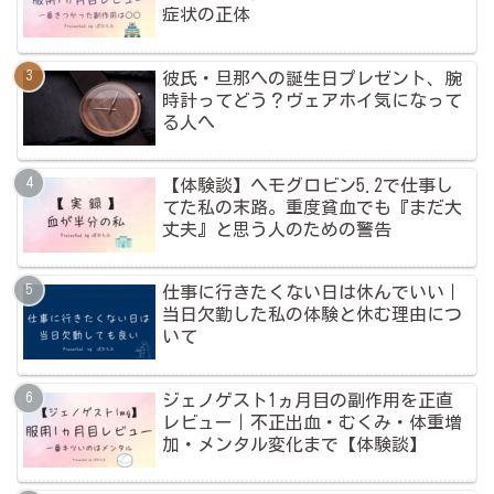
症状の正体
彼氏・旦那への誕生日プレゼント、腕
時計ってどう？ヴェアホイ気になって
る人へ
【体験談】ヘモグロビン5.2で仕事し
てた私の末路。重度貧血でも『まだ大
丈夫』と思う人のための警告
仕事に行きたくない日は休んでいい｜
当日欠勤した私の体験と休む理由につ
いて
ジェノゲスト1ヵ月目の副作用を正直
レビュー｜不正出血・むくみ・体重増
加・メンタル変化まで【体験談】