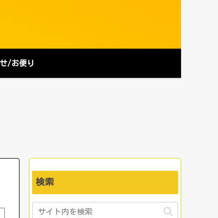
せ/お便り
検索