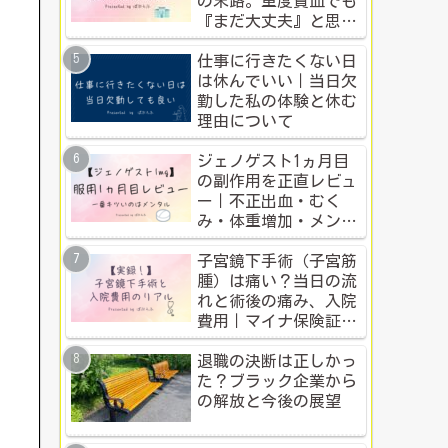
の末路。重度貧血でも
『まだ大丈夫』と思う
人のための警告
仕事に行きたくない日
は休んでいい｜当日欠
勤した私の体験と休む
理由について
ジェノゲスト1ヵ月目
の副作用を正直レビュ
ー｜不正出血・むく
み・体重増加・メンタ
ル変化まで【体験談】
子宮鏡下手術（子宮筋
腫）は痛い？当日の流
れと術後の痛み、入院
費用｜マイナ保険証・
公的制度で乗り切った
入院体験記全公開
退職の決断は正しかっ
た？ブラック企業から
の解放と今後の展望