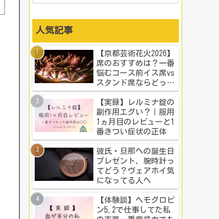
人気記事
【京都芸術花火2026】
席のおすすめは？一番
悩むコース前イス席vs
スタンド席ならどっ
ち？本音比較！
【実録】レルミナ錠の
副作用エグい？｜服用
1ヵ月目のレビューと1
番きつい症状の正体
彼氏・旦那への誕生日
プレゼント、腕時計っ
てどう？ヴェアホイ気
になってる人へ
【体験談】ヘモグロビ
ン5.2で仕事してた私