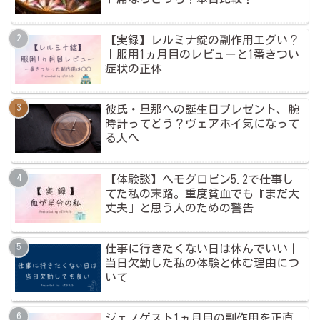
【実録】レルミナ錠の副作用エグい？
｜服用1ヵ月目のレビューと1番きつい
症状の正体
彼氏・旦那への誕生日プレゼント、腕
時計ってどう？ヴェアホイ気になって
る人へ
【体験談】ヘモグロビン5.2で仕事し
てた私の末路。重度貧血でも『まだ大
丈夫』と思う人のための警告
仕事に行きたくない日は休んでいい｜
当日欠勤した私の体験と休む理由につ
いて
ジェノゲスト1ヵ月目の副作用を正直