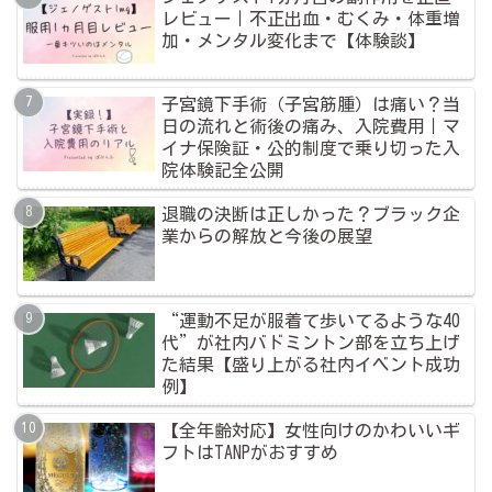
レビュー｜不正出血・むくみ・体重増
加・メンタル変化まで【体験談】
子宮鏡下手術（子宮筋腫）は痛い？当
日の流れと術後の痛み、入院費用｜マ
イナ保険証・公的制度で乗り切った入
院体験記全公開
退職の決断は正しかった？ブラック企
業からの解放と今後の展望
“運動不足が服着て歩いてるような40
代”が社内バドミントン部を立ち上げ
た結果【盛り上がる社内イベント成功
例】
【全年齢対応】女性向けのかわいいギ
フトはTANPがおすすめ