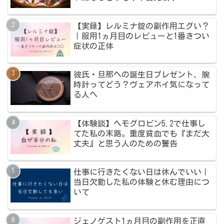
【実録】レルミナ錠の副作用エグい？
｜服用1ヵ月目のレビューと1番きつい
症状の正体
彼氏・旦那への誕生日プレゼント、腕
時計ってどう？ヴェアホイ気になって
る人へ
【体験談】ヘモグロビン5.2で仕事し
てた私の末路。重度貧血でも『まだ大
丈夫』と思う人のための警告
仕事に行きたくない日は休んでいい｜
当日欠勤した私の体験と休む理由につ
いて
ジェノゲスト1ヵ月目の副作用を正直