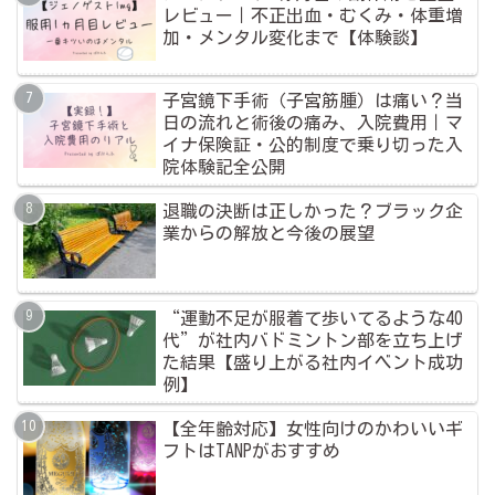
レビュー｜不正出血・むくみ・体重増
加・メンタル変化まで【体験談】
子宮鏡下手術（子宮筋腫）は痛い？当
日の流れと術後の痛み、入院費用｜マ
イナ保険証・公的制度で乗り切った入
院体験記全公開
退職の決断は正しかった？ブラック企
業からの解放と今後の展望
“運動不足が服着て歩いてるような40
代”が社内バドミントン部を立ち上げ
た結果【盛り上がる社内イベント成功
例】
【全年齢対応】女性向けのかわいいギ
フトはTANPがおすすめ