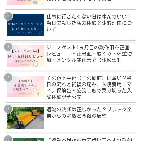
仕事に行きたくない日は休んでいい｜
当日欠勤した私の体験と休む理由につ
いて
ジェノゲスト1ヵ月目の副作用を正直
レビュー｜不正出血・むくみ・体重増
加・メンタル変化まで【体験談】
子宮鏡下手術（子宮筋腫）は痛い？当
日の流れと術後の痛み、入院費用｜マ
イナ保険証・公的制度で乗り切った入
院体験記全公開
退職の決断は正しかった？ブラック企
業からの解放と今後の展望
“運動不足が服着て歩いてるような40