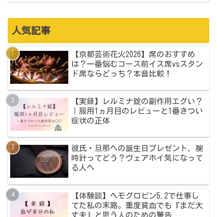
人気記事
【京都芸術花火2026】席のおすすめ
は？一番悩むコース前イス席vsスタン
ド席ならどっち？本音比較！
【実録】レルミナ錠の副作用エグい？
｜服用1ヵ月目のレビューと1番きつい
症状の正体
彼氏・旦那への誕生日プレゼント、腕
時計ってどう？ヴェアホイ気になって
る人へ
【体験談】ヘモグロビン5.2で仕事し
てた私の末路。重度貧血でも『まだ大
丈夫』と思う人のための警告