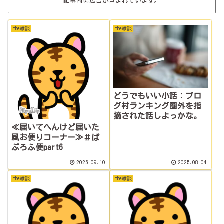
記事内に広告が含まれています。
the雑談
the雑談
どうでもいい小話：ブロ
グ村ランキング圏外を指
摘された話しよっかな。
≪届いてへんけど届いた
風お便りコーナー≫＃ぱ
ぶろふ便part6
2025.09.10
2025.08.04
the雑談
the雑談