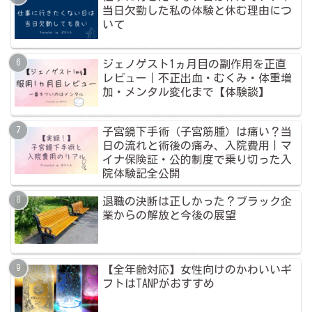
当日欠勤した私の体験と休む理由につ
いて
ジェノゲスト1ヵ月目の副作用を正直
レビュー｜不正出血・むくみ・体重増
加・メンタル変化まで【体験談】
子宮鏡下手術（子宮筋腫）は痛い？当
日の流れと術後の痛み、入院費用｜マ
イナ保険証・公的制度で乗り切った入
院体験記全公開
退職の決断は正しかった？ブラック企
業からの解放と今後の展望
【全年齢対応】女性向けのかわいいギ
フトはTANPがおすすめ