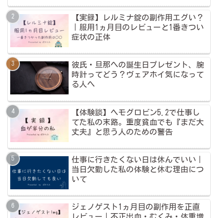
【実録】レルミナ錠の副作用エグい？
｜服用1ヵ月目のレビューと1番きつい
症状の正体
彼氏・旦那への誕生日プレゼント、腕
時計ってどう？ヴェアホイ気になって
る人へ
【体験談】ヘモグロビン5.2で仕事し
てた私の末路。重度貧血でも『まだ大
丈夫』と思う人のための警告
仕事に行きたくない日は休んでいい｜
当日欠勤した私の体験と休む理由につ
いて
ジェノゲスト1ヵ月目の副作用を正直
レビュー｜不正出血・むくみ・体重増