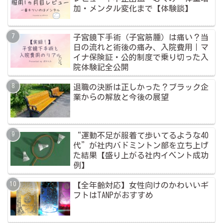
加・メンタル変化まで【体験談】
子宮鏡下手術（子宮筋腫）は痛い？当
日の流れと術後の痛み、入院費用｜マ
イナ保険証・公的制度で乗り切った入
院体験記全公開
退職の決断は正しかった？ブラック企
業からの解放と今後の展望
“運動不足が服着て歩いてるような40
代”が社内バドミントン部を立ち上げ
た結果【盛り上がる社内イベント成功
例】
【全年齢対応】女性向けのかわいいギ
フトはTANPがおすすめ