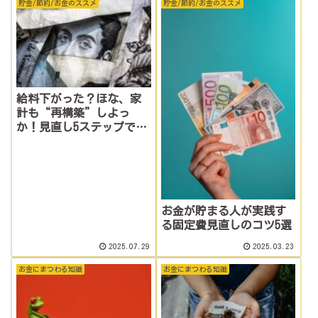
貯金/節約/お金のススメ
貯金/節約/お金のススメ
給料下がった？ほな、家
計も“再構築”しよっ
か！見直し5ステップで赤
字回避！【実録あり】
お金が貯まる人が実践す
る固定費見直しのコツ5選
2025.07.29
2025.03.23
お金にまつわる知識
お金にまつわる知識