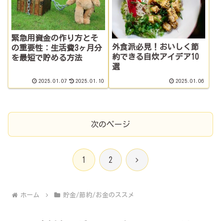
緊急用資金の作り方とそ
外食派必見！おいしく節
の重要性：生活費3ヶ月分
約できる自炊アイデア10
を最短で貯める方法
選
2025.01.07
2025.01.10
2025.01.06
次のページ
次
1
2
へ
ホーム
貯金/節約/お金のススメ