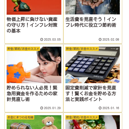
生活費を見直そう！イン
物価上昇に負けない資産
フレ時代に役立つ節約術
の守り方！インフレ対策
の基本
2025.03.05
2025.02.08
貯金/節約/お金のススメ
貯金/節約/お金のススメ
貯められない人必見！緊
固定費削減で家計を見直
急用資金を作るための家
す！賢くお金を貯める方
計見直し術
法と実践ポイント
2025.01.29
2025.01.16
お金にまつわる知識
貯金/節約/お金のススメ