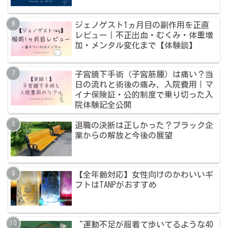
ジェノゲスト1ヵ月目の副作用を正直
レビュー｜不正出血・むくみ・体重増
加・メンタル変化まで【体験談】
子宮鏡下手術（子宮筋腫）は痛い？当
日の流れと術後の痛み、入院費用｜マ
イナ保険証・公的制度で乗り切った入
院体験記全公開
退職の決断は正しかった？ブラック企
業からの解放と今後の展望
【全年齢対応】女性向けのかわいいギ
フトはTANPがおすすめ
“運動不足が服着て歩いてるような40