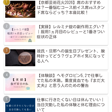
【京都芸術花火2026】席のおすすめ
は？一番悩むコース前イス席vsスタン
ド席ならどっち？本音比較！
【実録】レルミナ錠の副作用エグい？
｜服用1ヵ月目のレビューと1番きつい
症状の正体
彼氏・旦那への誕生日プレゼント、腕
時計ってどう？ヴェアホイ気になって
る人へ
【体験談】ヘモグロビン5.2で仕事し
てた私の末路。重度貧血でも『まだ大
丈夫』と思う人のための警告
仕事に行きたくない日は休んでいい｜
当日欠勤した私の体験と休む理由につ
いて