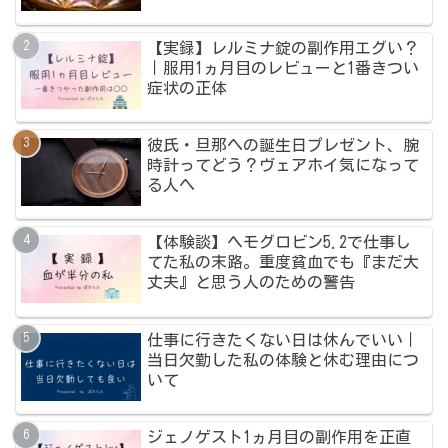
【実録】レルミナ錠の副作用エグい？
｜服用1ヵ月目のレビューと1番きつい
症状の正体
彼氏・旦那への誕生日プレゼント、腕
時計ってどう？ヴェアホイ気になって
る人へ
【体験談】ヘモグロビン5.2で仕事し
てた私の末路。重度貧血でも『まだ大
丈夫』と思う人のための警告
仕事に行きたくない日は休んでいい｜
当日欠勤した私の体験と休む理由につ
いて
ジェノゲスト1ヵ月目の副作用を正直