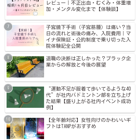
レビュー｜不正出血・むくみ・体重増
加・メンタル変化まで【体験談】
子宮鏡下手術（子宮筋腫）は痛い？当
日の流れと術後の痛み、入院費用｜マ
イナ保険証・公的制度で乗り切った入
院体験記全公開
退職の決断は正しかった？ブラック企
業からの解放と今後の展望
“運動不足が服着て歩いてるような40
代”が社内バドミントン部を立ち上げ
た結果【盛り上がる社内イベント成功
例】
【全年齢対応】女性向けのかわいいギ
フトはTANPがおすすめ