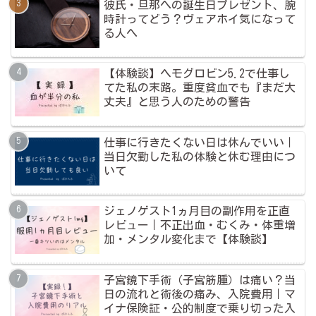
彼氏・旦那への誕生日プレゼント、腕
時計ってどう？ヴェアホイ気になって
る人へ
【体験談】ヘモグロビン5.2で仕事し
てた私の末路。重度貧血でも『まだ大
丈夫』と思う人のための警告
仕事に行きたくない日は休んでいい｜
当日欠勤した私の体験と休む理由につ
いて
ジェノゲスト1ヵ月目の副作用を正直
レビュー｜不正出血・むくみ・体重増
加・メンタル変化まで【体験談】
子宮鏡下手術（子宮筋腫）は痛い？当
日の流れと術後の痛み、入院費用｜マ
イナ保険証・公的制度で乗り切った入