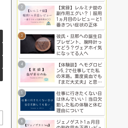
ち？本音比較！
【実録】レルミナ錠の
副作用エグい？｜服用
1ヵ月目のレビューと1
番きつい症状の正体
彼氏・旦那への誕生日
プレゼント、腕時計っ
てどう？ヴェアホイ気
になってる人へ
【体験談】ヘモグロビ
ン5.2で仕事してた私
の末路。重度貧血でも
『まだ大丈夫』と思う
人のための警告
仕事に行きたくない日
は休んでいい｜当日欠
勤した私の体験と休む
理由について
ジェノゲスト1ヵ月目
の副作用を正直レビュ