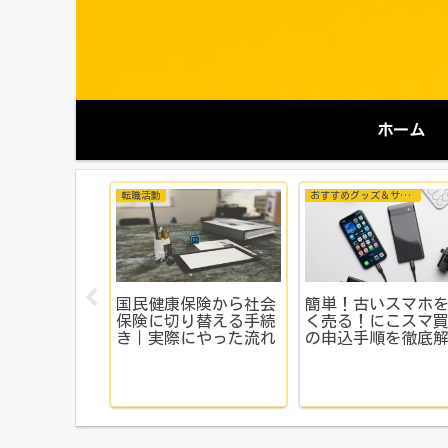
ホーム
る知識
プロフィール
the雑談
納税を詳しく
プロフィール
“運動不足が服着
よ！
いてるような40代
社内バドミントン
立ち上げた結果【
上がる社内イベン
功例】