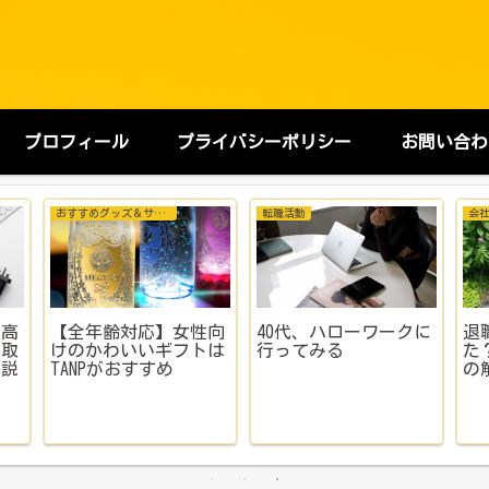
プロフィール
プライバシーポリシー
お問い合わ
健康とお金のサバイバル
おすすめグッズ＆サービス
お
て歩
【体験談】ヘモグロビ
彼氏・旦那への誕生日
【
”が
ン5.2で仕事してた私
プレゼント、腕時計っ
席
部を
の末路。重度貧血でも
てどう？ヴェアホイ気
悩
盛り
『まだ大丈夫』と思う
になってる人へ
ス
ト成
人のための警告
ち