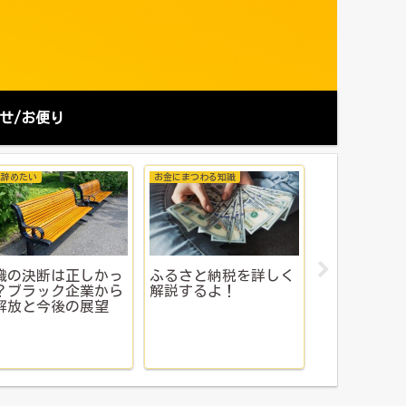
せ/お便り
出かけ
健康とお金のサバイバル
京都芸術花火2026】
ジェノゲスト1ヵ月目
子宮鏡下手
のおすすめは？一番
の副作用を正直レビュ
腫）は痛い
むコース前イス席vs
ー｜不正出血・むく
れと術後の
タンド席ならどっ
み・体重増加・メンタ
費用｜マイ
？本音比較！
ル変化まで【体験談】
公的制度で
入院体験記