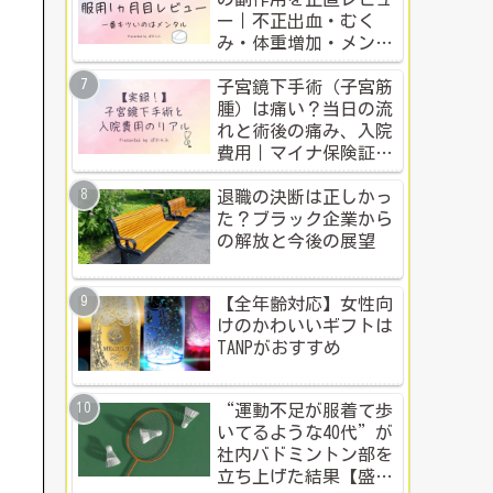
ー｜不正出血・むく
み・体重増加・メンタ
ル変化まで【体験談】
子宮鏡下手術（子宮筋
腫）は痛い？当日の流
れと術後の痛み、入院
費用｜マイナ保険証・
公的制度で乗り切った
入院体験記全公開
退職の決断は正しかっ
た？ブラック企業から
の解放と今後の展望
【全年齢対応】女性向
けのかわいいギフトは
TANPがおすすめ
“運動不足が服着て歩
いてるような40代”が
社内バドミントン部を
立ち上げた結果【盛り