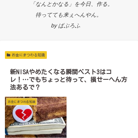
「なんとかなる」を今日、作る。
待ってても来ぇへんやん。
by ぱぶろふ
お金にまつわる知識
新NISAやめたくなる瞬間ベスト3はコ
レ！…でもちょっと待って、損せーへん方
法あるで？
お金にまつわる知識