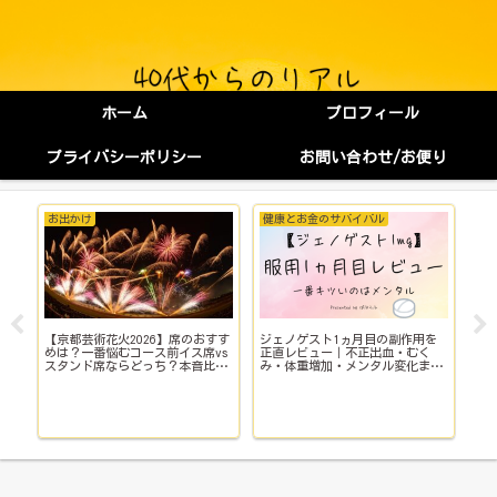
ホーム
プロフィール
プライバシーポリシー
お問い合わせ/お便り
お出かけ
健康とお金のサバイバル
健
【京都芸術花火2026】席のおすす
ジェノゲスト1ヵ月目の副作用を
子
イ
めは？一番悩むコース前イス席vs
正直レビュー｜不正出血・むく
い
スタンド席ならどっち？本音比
み・体重増加・メンタル変化まで
院
較！
【体験談】
で