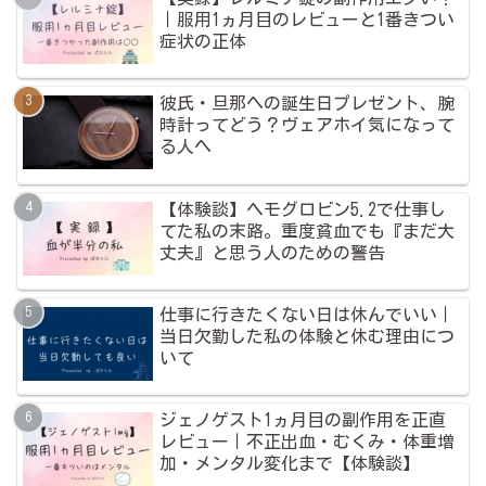
｜服用1ヵ月目のレビューと1番きつい
症状の正体
彼氏・旦那への誕生日プレゼント、腕
時計ってどう？ヴェアホイ気になって
る人へ
【体験談】ヘモグロビン5.2で仕事し
てた私の末路。重度貧血でも『まだ大
丈夫』と思う人のための警告
仕事に行きたくない日は休んでいい｜
当日欠勤した私の体験と休む理由につ
いて
ジェノゲスト1ヵ月目の副作用を正直
レビュー｜不正出血・むくみ・体重増
加・メンタル変化まで【体験談】