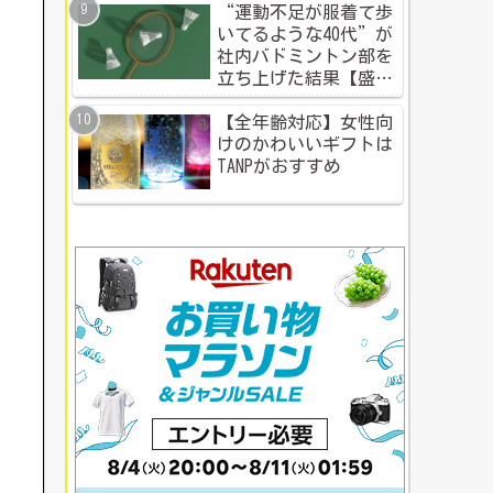
“運動不足が服着て歩
いてるような40代”が
社内バドミントン部を
立ち上げた結果【盛り
上がる社内イベント成
功例】
【全年齢対応】女性向
けのかわいいギフトは
TANPがおすすめ