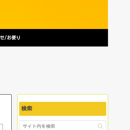
せ/お便り
検索