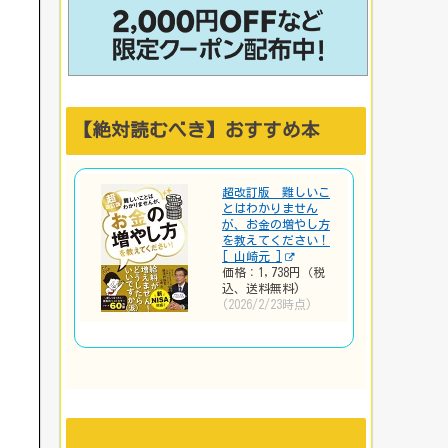
【絶対読むべき】おすすめ本
超改訂版 難しいこ
とはわかりません
が、お金の増やし方
を教えてください！
[ 山崎元 ]
価格：1,738円（税
込、送料無料)
(2026/2/23時点)