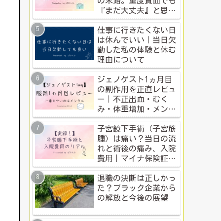
の末路。重度貧血でも
『まだ大丈夫』と思う
人のための警告
仕事に行きたくない日
は休んでいい｜当日欠
勤した私の体験と休む
理由について
ジェノゲスト1ヵ月目
の副作用を正直レビュ
ー｜不正出血・むく
み・体重増加・メンタ
ル変化まで【体験談】
子宮鏡下手術（子宮筋
腫）は痛い？当日の流
れと術後の痛み、入院
費用｜マイナ保険証・
公的制度で乗り切った
入院体験記全公開
退職の決断は正しかっ
た？ブラック企業から
の解放と今後の展望