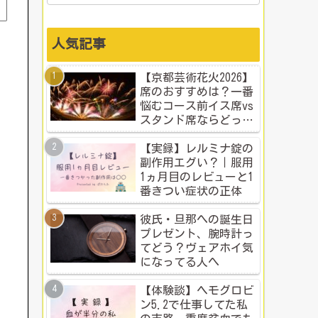
人気記事
【京都芸術花火2026】
席のおすすめは？一番
悩むコース前イス席vs
スタンド席ならどっ
ち？本音比較！
【実録】レルミナ錠の
副作用エグい？｜服用
1ヵ月目のレビューと1
番きつい症状の正体
彼氏・旦那への誕生日
プレゼント、腕時計っ
てどう？ヴェアホイ気
になってる人へ
【体験談】ヘモグロビ
ン5.2で仕事してた私