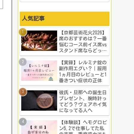
人気記事
【京都芸術花火2026】
席のおすすめは？一番
悩むコース前イス席vs
スタンド席ならどっ
ち？本音比較！
【実録】レルミナ錠の
副作用エグい？｜服用
1ヵ月目のレビューと1
番きつい症状の正体
彼氏・旦那への誕生日
プレゼント、腕時計っ
てどう？ヴェアホイ気
になってる人へ
【体験談】ヘモグロビ
ン5.2で仕事してた私