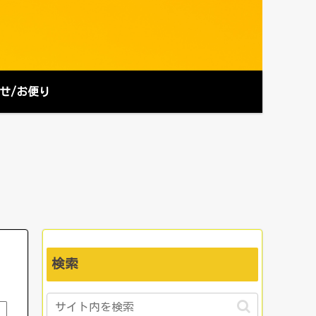
せ/お便り
検索