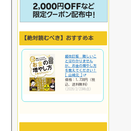
【絶対読むべき】おすすめ本
超改訂版 難しいこ
とはわかりません
が、お金の増やし方
を教えてください！
[ 山崎元 ]
価格：1,738円（税
込、送料無料)
(2026/2/23時点)