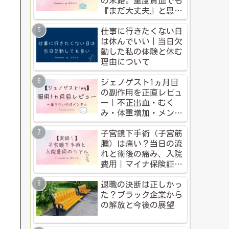
の末路。重度貧血でも
『まだ大丈夫』と思う
人のための警告
仕事に行きたくない日
は休んでいい｜当日欠
勤した私の体験と休む
理由について
ジェノゲスト1ヵ月目
の副作用を正直レビュ
ー｜不正出血・むく
み・体重増加・メンタ
ル変化まで【体験談】
子宮鏡下手術（子宮筋
腫）は痛い？当日の流
れと術後の痛み、入院
費用｜マイナ保険証・
公的制度で乗り切った
入院体験記全公開
退職の決断は正しかっ
た？ブラック企業から
の解放と今後の展望