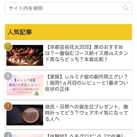
人気記事
【京都芸術花火2026】席のおすすめ
は？一番悩むコース前イス席vsスタン
ド席ならどっち？本音比較！
【実録】レルミナ錠の副作用エグい？
｜服用1ヵ月目のレビューと1番きつい
症状の正体
彼氏・旦那への誕生日プレゼント、腕
時計ってどう？ヴェアホイ気になって
る人へ
【体験談】ヘモグロビン5.2で仕事し