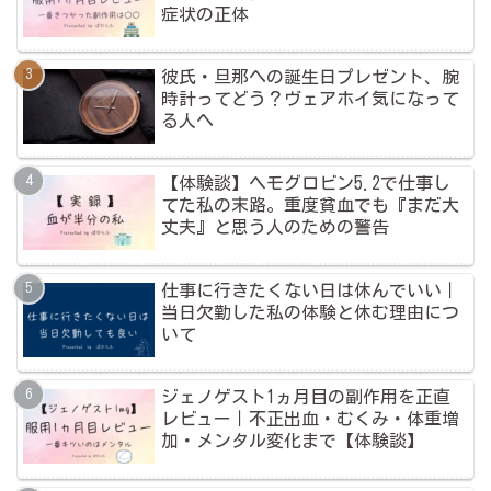
症状の正体
彼氏・旦那への誕生日プレゼント、腕
時計ってどう？ヴェアホイ気になって
る人へ
【体験談】ヘモグロビン5.2で仕事し
てた私の末路。重度貧血でも『まだ大
丈夫』と思う人のための警告
仕事に行きたくない日は休んでいい｜
当日欠勤した私の体験と休む理由につ
いて
ジェノゲスト1ヵ月目の副作用を正直
レビュー｜不正出血・むくみ・体重増
加・メンタル変化まで【体験談】