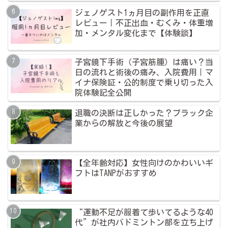
ジェノゲスト1ヵ月目の副作用を正直
レビュー｜不正出血・むくみ・体重増
加・メンタル変化まで【体験談】
子宮鏡下手術（子宮筋腫）は痛い？当
日の流れと術後の痛み、入院費用｜マ
イナ保険証・公的制度で乗り切った入
院体験記全公開
退職の決断は正しかった？ブラック企
業からの解放と今後の展望
【全年齢対応】女性向けのかわいいギ
フトはTANPがおすすめ
“運動不足が服着て歩いてるような40
代”が社内バドミントン部を立ち上げ