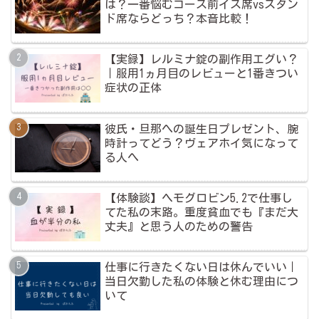
は？一番悩むコース前イス席vsスタン
ド席ならどっち？本音比較！
【実録】レルミナ錠の副作用エグい？
｜服用1ヵ月目のレビューと1番きつい
症状の正体
彼氏・旦那への誕生日プレゼント、腕
時計ってどう？ヴェアホイ気になって
る人へ
【体験談】ヘモグロビン5.2で仕事し
てた私の末路。重度貧血でも『まだ大
丈夫』と思う人のための警告
仕事に行きたくない日は休んでいい｜
当日欠勤した私の体験と休む理由につ
いて