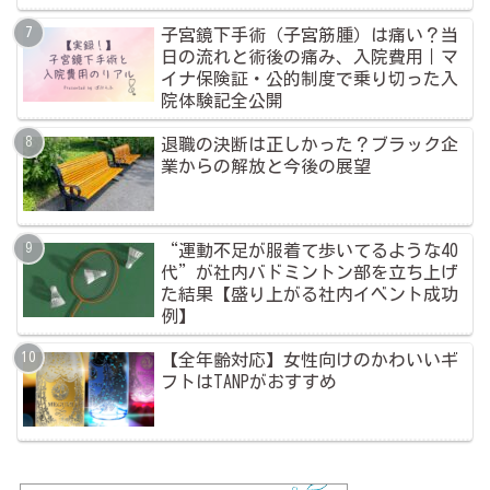
子宮鏡下手術（子宮筋腫）は痛い？当
日の流れと術後の痛み、入院費用｜マ
イナ保険証・公的制度で乗り切った入
院体験記全公開
退職の決断は正しかった？ブラック企
業からの解放と今後の展望
“運動不足が服着て歩いてるような40
代”が社内バドミントン部を立ち上げ
た結果【盛り上がる社内イベント成功
例】
【全年齢対応】女性向けのかわいいギ
フトはTANPがおすすめ