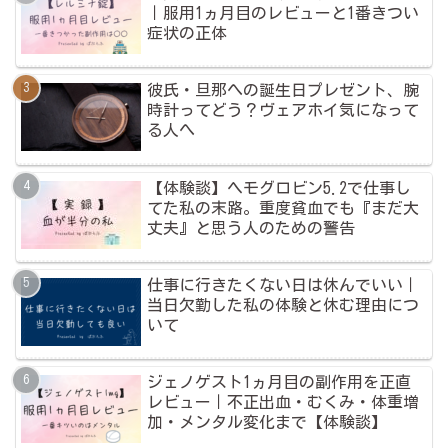
｜服用1ヵ月目のレビューと1番きつい
症状の正体
彼氏・旦那への誕生日プレゼント、腕
時計ってどう？ヴェアホイ気になって
る人へ
【体験談】ヘモグロビン5.2で仕事し
てた私の末路。重度貧血でも『まだ大
丈夫』と思う人のための警告
仕事に行きたくない日は休んでいい｜
当日欠勤した私の体験と休む理由につ
いて
ジェノゲスト1ヵ月目の副作用を正直
レビュー｜不正出血・むくみ・体重増
加・メンタル変化まで【体験談】