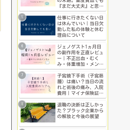
の末路。重度貧血でも
『まだ大丈夫』と思う
人のための警告
仕事に行きたくない日
は休んでいい｜当日欠
勤した私の体験と休む
理由について
ジェノゲスト1ヵ月目
の副作用を正直レビュ
ー｜不正出血・むく
み・体重増加・メンタ
ル変化まで【体験談】
子宮鏡下手術（子宮筋
腫）は痛い？当日の流
れと術後の痛み、入院
費用｜マイナ保険証・
公的制度で乗り切った
入院体験記全公開
退職の決断は正しかっ
た？ブラック企業から
の解放と今後の展望