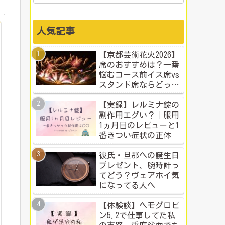
人気記事
【京都芸術花火2026】
席のおすすめは？一番
悩むコース前イス席vs
スタンド席ならどっ
ち？本音比較！
【実録】レルミナ錠の
副作用エグい？｜服用
1ヵ月目のレビューと1
番きつい症状の正体
彼氏・旦那への誕生日
プレゼント、腕時計っ
てどう？ヴェアホイ気
になってる人へ
【体験談】ヘモグロビ
ン5.2で仕事してた私