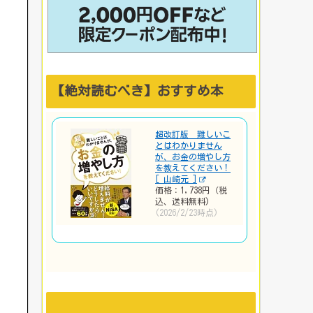
【絶対読むべき】おすすめ本
超改訂版 難しいこ
とはわかりません
が、お金の増やし方
を教えてください！
[ 山崎元 ]
価格：1,738円（税
込、送料無料)
(2026/2/23時点)