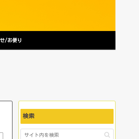
せ/お便り
検索