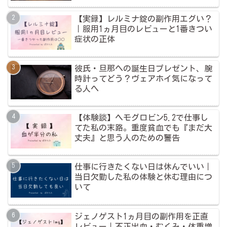
【実録】レルミナ錠の副作用エグい？
｜服用1ヵ月目のレビューと1番きつい
症状の正体
彼氏・旦那への誕生日プレゼント、腕
時計ってどう？ヴェアホイ気になって
る人へ
【体験談】ヘモグロビン5.2で仕事し
てた私の末路。重度貧血でも『まだ大
丈夫』と思う人のための警告
仕事に行きたくない日は休んでいい｜
当日欠勤した私の体験と休む理由につ
いて
ジェノゲスト1ヵ月目の副作用を正直
レビュー｜不正出血・むくみ・体重増