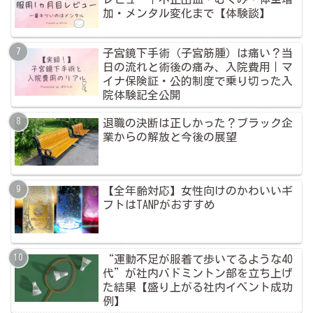
加・メンタル変化まで【体験談】
子宮鏡下手術（子宮筋腫）は痛い？当
日の流れと術後の痛み、入院費用｜マ
イナ保険証・公的制度で乗り切った入
院体験記全公開
退職の決断は正しかった？ブラック企
業からの解放と今後の展望
【全年齢対応】女性向けのかわいいギ
フトはTANPがおすすめ
“運動不足が服着て歩いてるような40
代”が社内バドミントン部を立ち上げ
た結果【盛り上がる社内イベント成功
例】