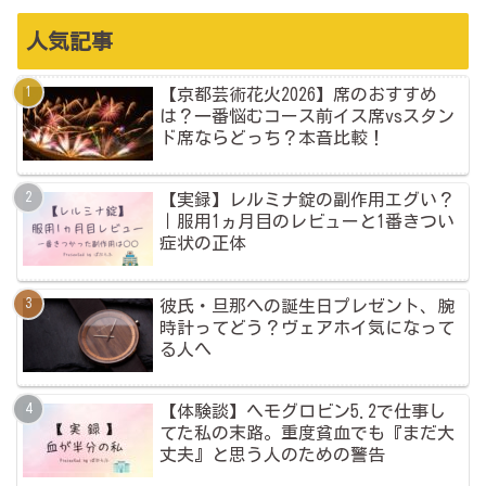
人気記事
【京都芸術花火2026】席のおすすめ
は？一番悩むコース前イス席vsスタン
ド席ならどっち？本音比較！
【実録】レルミナ錠の副作用エグい？
｜服用1ヵ月目のレビューと1番きつい
症状の正体
彼氏・旦那への誕生日プレゼント、腕
時計ってどう？ヴェアホイ気になって
る人へ
【体験談】ヘモグロビン5.2で仕事し
てた私の末路。重度貧血でも『まだ大
丈夫』と思う人のための警告