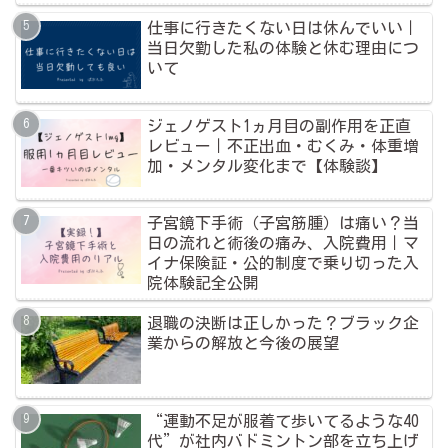
仕事に行きたくない日は休んでいい｜
当日欠勤した私の体験と休む理由につ
いて
ジェノゲスト1ヵ月目の副作用を正直
レビュー｜不正出血・むくみ・体重増
加・メンタル変化まで【体験談】
子宮鏡下手術（子宮筋腫）は痛い？当
日の流れと術後の痛み、入院費用｜マ
イナ保険証・公的制度で乗り切った入
院体験記全公開
退職の決断は正しかった？ブラック企
業からの解放と今後の展望
“運動不足が服着て歩いてるような40
代”が社内バドミントン部を立ち上げ