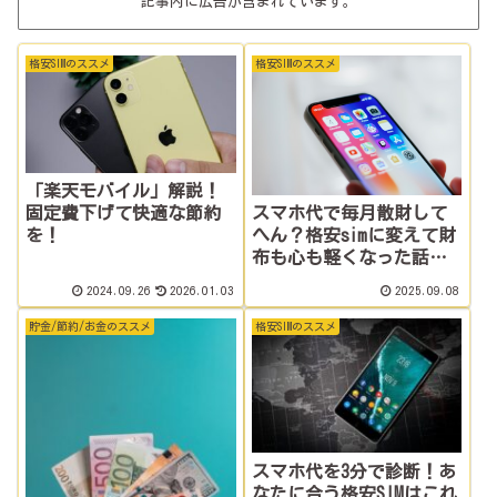
記事内に広告が含まれています。
格安SIMのススメ
格安SIMのススメ
「楽天モバイル」解説！
固定費下げて快適な節約
スマホ代で毎月散財して
を！
へん？格安simに変えて財
布も心も軽くなった話、
聞く？
2024.09.26
2026.01.03
2025.09.08
貯金/節約/お金のススメ
格安SIMのススメ
スマホ代を3分で診断！あ
なたに合う格安SIMはこれ