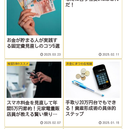
だ！
お金が貯まる人が実践す
る固定費見直しのコツ5選
2025.03.23
2025.02.11
格安SIMのススメ
お金にまつわる知識
手取り20万円台でもでき
スマホ料金を見直して年
る！資産形成術の具体的
間5万円節約！元家電量販
ステップ
店員が教える賢い乗り換
え術
2025.02.07
2025.01.15