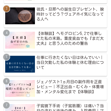
彼氏・旦那への誕生日プレゼント、腕
時計ってどう？ヴェアホイ気になって
る人へ
【体験談】ヘモグロビン5.2で仕事し
てた私の末路。重度貧血でも『まだ大
丈夫』と思う人のための警告
仕事に行きたくない日は休んでいい｜
当日欠勤した私の体験と休む理由につ
いて
ジェノゲスト1ヵ月目の副作用を正直
レビュー｜不正出血・むくみ・体重増
加・メンタル変化まで【体験談】
子宮鏡下手術（子宮筋腫）は痛い？当
日の流れと術後の痛み、入院費用｜マ