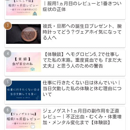
｜服用1ヵ月目のレビューと1番きつい
症状の正体
彼氏・旦那への誕生日プレゼント、腕
時計ってどう？ヴェアホイ気になって
る人へ
【体験談】ヘモグロビン5.2で仕事し
てた私の末路。重度貧血でも『まだ大
丈夫』と思う人のための警告
仕事に行きたくない日は休んでいい｜
当日欠勤した私の体験と休む理由につ
いて
ジェノゲスト1ヵ月目の副作用を正直
レビュー｜不正出血・むくみ・体重増
加・メンタル変化まで【体験談】