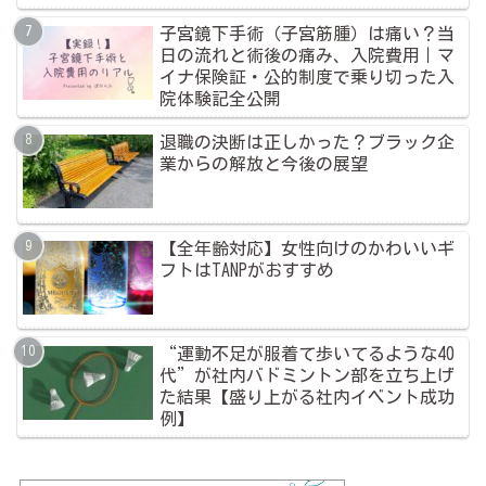
子宮鏡下手術（子宮筋腫）は痛い？当
日の流れと術後の痛み、入院費用｜マ
イナ保険証・公的制度で乗り切った入
院体験記全公開
退職の決断は正しかった？ブラック企
業からの解放と今後の展望
【全年齢対応】女性向けのかわいいギ
フトはTANPがおすすめ
“運動不足が服着て歩いてるような40
代”が社内バドミントン部を立ち上げ
た結果【盛り上がる社内イベント成功
例】