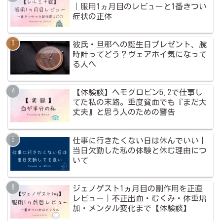
｜服用1ヵ月目のレビューと1番きつい
症状の正体
彼氏・旦那への誕生日プレゼント、腕
時計ってどう？ヴェアホイ気になって
る人へ
【体験談】ヘモグロビン5.2で仕事し
てた私の末路。重度貧血でも『まだ大
丈夫』と思う人のための警告
仕事に行きたくない日は休んでいい｜
当日欠勤した私の体験と休む理由につ
いて
ジェノゲスト1ヵ月目の副作用を正直
レビュー｜不正出血・むくみ・体重増
加・メンタル変化まで【体験談】