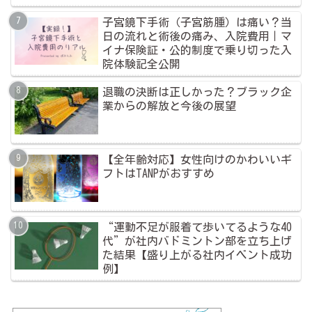
子宮鏡下手術（子宮筋腫）は痛い？当
日の流れと術後の痛み、入院費用｜マ
イナ保険証・公的制度で乗り切った入
院体験記全公開
退職の決断は正しかった？ブラック企
業からの解放と今後の展望
【全年齢対応】女性向けのかわいいギ
フトはTANPがおすすめ
“運動不足が服着て歩いてるような40
代”が社内バドミントン部を立ち上げ
た結果【盛り上がる社内イベント成功
例】