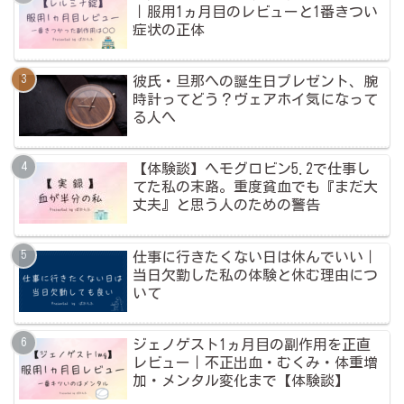
｜服用1ヵ月目のレビューと1番きつい
症状の正体
彼氏・旦那への誕生日プレゼント、腕
時計ってどう？ヴェアホイ気になって
る人へ
【体験談】ヘモグロビン5.2で仕事し
てた私の末路。重度貧血でも『まだ大
丈夫』と思う人のための警告
仕事に行きたくない日は休んでいい｜
当日欠勤した私の体験と休む理由につ
いて
ジェノゲスト1ヵ月目の副作用を正直
レビュー｜不正出血・むくみ・体重増
加・メンタル変化まで【体験談】