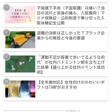
子宮鏡下手術（子宮筋腫）は痛い？当
日の流れと術後の痛み、入院費用｜マ
イナ保険証・公的制度で乗り切った入
院体験記全公開
退職の決断は正しかった？ブラック企
業からの解放と今後の展望
“運動不足が服着て歩いてるような40
代”が社内バドミントン部を立ち上げ
た結果【盛り上がる社内イベント成功
例】
【全年齢対応】女性向けのかわいいギ
フトはTANPがおすすめ