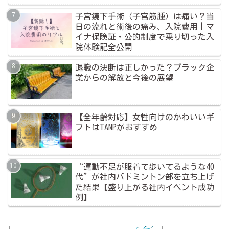
子宮鏡下手術（子宮筋腫）は痛い？当
日の流れと術後の痛み、入院費用｜マ
イナ保険証・公的制度で乗り切った入
院体験記全公開
退職の決断は正しかった？ブラック企
業からの解放と今後の展望
【全年齢対応】女性向けのかわいいギ
フトはTANPがおすすめ
“運動不足が服着て歩いてるような40
代”が社内バドミントン部を立ち上げ
た結果【盛り上がる社内イベント成功
例】