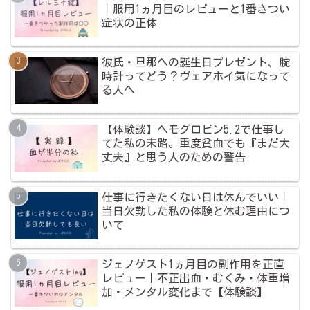
｜服用1ヵ月目のレビューと1番きつい
症状の正体
彼氏・旦那への誕生日プレゼント、腕
時計ってどう？ヴェアホイ気になって
る人へ
【体験談】ヘモグロビン5.2で仕事し
てた私の末路。重度貧血でも『まだ大
丈夫』と思う人のための警告
仕事に行きたくない日は休んでいい｜
当日欠勤した私の体験と休む理由につ
いて
ジェノゲスト1ヵ月目の副作用を正直
レビュー｜不正出血・むくみ・体重増
加・メンタル変化まで【体験談】