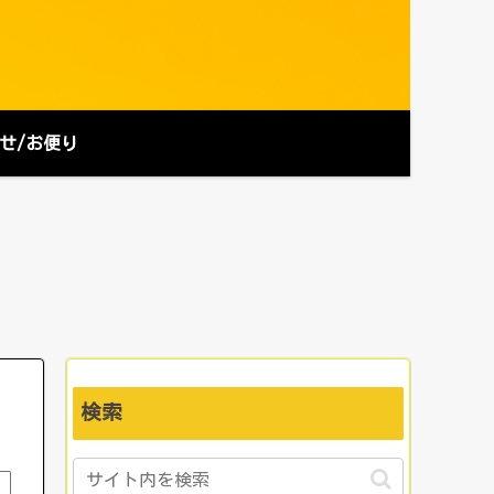
せ/お便り
検索