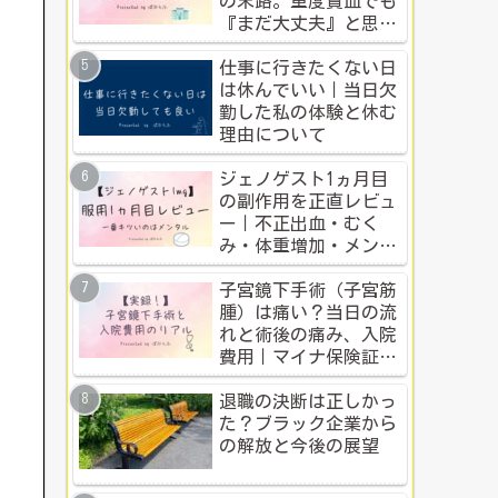
の末路。重度貧血でも
『まだ大丈夫』と思う
人のための警告
仕事に行きたくない日
は休んでいい｜当日欠
勤した私の体験と休む
理由について
ジェノゲスト1ヵ月目
の副作用を正直レビュ
ー｜不正出血・むく
み・体重増加・メンタ
ル変化まで【体験談】
子宮鏡下手術（子宮筋
腫）は痛い？当日の流
れと術後の痛み、入院
費用｜マイナ保険証・
公的制度で乗り切った
入院体験記全公開
退職の決断は正しかっ
た？ブラック企業から
の解放と今後の展望