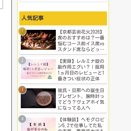
人気記事
【京都芸術花火2026】
席のおすすめは？一番
悩むコース前イス席vs
スタンド席ならどっ
ち？本音比較！
【実録】レルミナ錠の
副作用エグい？｜服用
1ヵ月目のレビューと1
番きつい症状の正体
彼氏・旦那への誕生日
プレゼント、腕時計っ
てどう？ヴェアホイ気
になってる人へ
【体験談】ヘモグロビ
ン5.2で仕事してた私