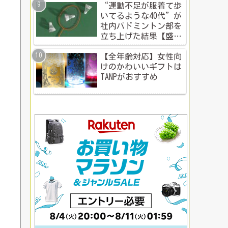
“運動不足が服着て歩
いてるような40代”が
社内バドミントン部を
立ち上げた結果【盛り
上がる社内イベント成
功例】
【全年齢対応】女性向
けのかわいいギフトは
TANPがおすすめ