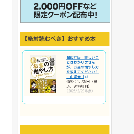
【絶対読むべき】おすすめ本
超改訂版 難しいこ
とはわかりません
が、お金の増やし方
を教えてください！
[ 山崎元 ]
価格：1,738円（税
込、送料無料)
(2026/2/23時点)