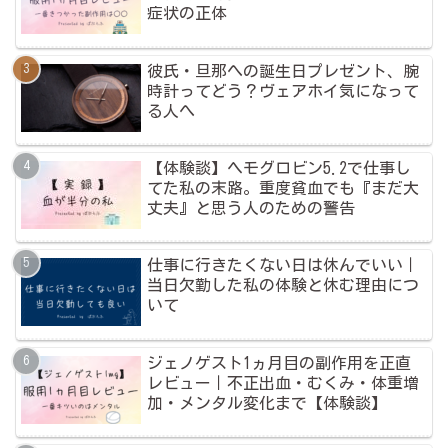
症状の正体
彼氏・旦那への誕生日プレゼント、腕
時計ってどう？ヴェアホイ気になって
る人へ
【体験談】ヘモグロビン5.2で仕事し
てた私の末路。重度貧血でも『まだ大
丈夫』と思う人のための警告
仕事に行きたくない日は休んでいい｜
当日欠勤した私の体験と休む理由につ
いて
ジェノゲスト1ヵ月目の副作用を正直
レビュー｜不正出血・むくみ・体重増
加・メンタル変化まで【体験談】