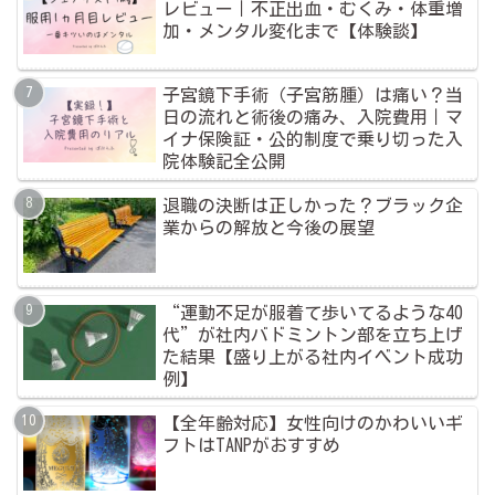
レビュー｜不正出血・むくみ・体重増
加・メンタル変化まで【体験談】
子宮鏡下手術（子宮筋腫）は痛い？当
日の流れと術後の痛み、入院費用｜マ
イナ保険証・公的制度で乗り切った入
院体験記全公開
退職の決断は正しかった？ブラック企
業からの解放と今後の展望
“運動不足が服着て歩いてるような40
代”が社内バドミントン部を立ち上げ
た結果【盛り上がる社内イベント成功
例】
【全年齢対応】女性向けのかわいいギ
フトはTANPがおすすめ