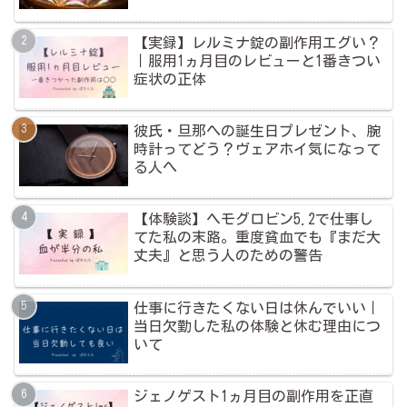
【実録】レルミナ錠の副作用エグい？
｜服用1ヵ月目のレビューと1番きつい
症状の正体
彼氏・旦那への誕生日プレゼント、腕
時計ってどう？ヴェアホイ気になって
る人へ
【体験談】ヘモグロビン5.2で仕事し
てた私の末路。重度貧血でも『まだ大
丈夫』と思う人のための警告
仕事に行きたくない日は休んでいい｜
当日欠勤した私の体験と休む理由につ
いて
ジェノゲスト1ヵ月目の副作用を正直