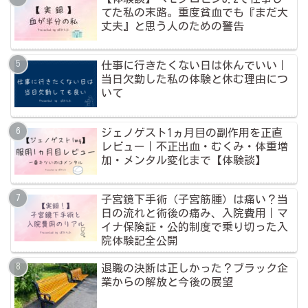
てた私の末路。重度貧血でも『まだ大
丈夫』と思う人のための警告
仕事に行きたくない日は休んでいい｜
当日欠勤した私の体験と休む理由につ
いて
ジェノゲスト1ヵ月目の副作用を正直
レビュー｜不正出血・むくみ・体重増
加・メンタル変化まで【体験談】
子宮鏡下手術（子宮筋腫）は痛い？当
日の流れと術後の痛み、入院費用｜マ
イナ保険証・公的制度で乗り切った入
院体験記全公開
退職の決断は正しかった？ブラック企
業からの解放と今後の展望