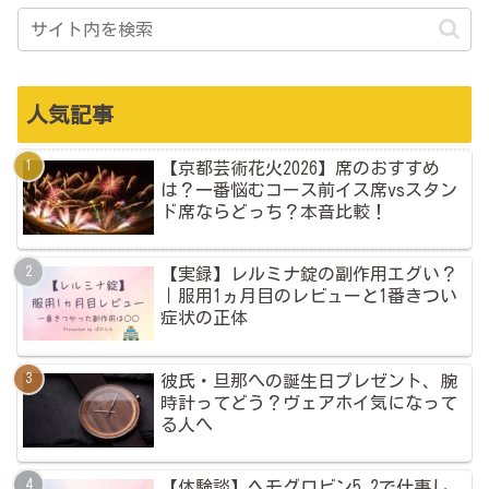
人気記事
【京都芸術花火2026】席のおすすめ
は？一番悩むコース前イス席vsスタン
ド席ならどっち？本音比較！
【実録】レルミナ錠の副作用エグい？
｜服用1ヵ月目のレビューと1番きつい
症状の正体
彼氏・旦那への誕生日プレゼント、腕
時計ってどう？ヴェアホイ気になって
る人へ
【体験談】ヘモグロビン5.2で仕事し