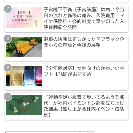
子宮鏡下手術（子宮筋腫）は痛い？当
日の流れと術後の痛み、入院費用｜マ
イナ保険証・公的制度で乗り切った入
院体験記全公開
退職の決断は正しかった？ブラック企
業からの解放と今後の展望
【全年齢対応】女性向けのかわいいギ
フトはTANPがおすすめ
“運動不足が服着て歩いてるような40
代”が社内バドミントン部を立ち上げ
た結果【盛り上がる社内イベント成功
例】