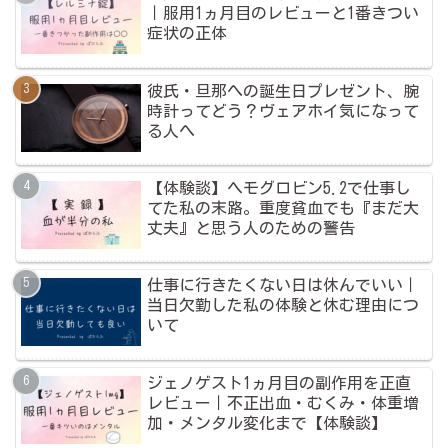
｜服用1ヵ月目のレビューと1番きつい
症状の正体
彼氏・旦那への誕生日プレゼント、腕
時計ってどう？ヴェアホイ気になって
る人へ
【体験談】ヘモグロビン5.2で仕事し
てた私の末路。重度貧血でも『まだ大
丈夫』と思う人のための警告
仕事に行きたくない日は休んでいい｜
当日欠勤した私の体験と休む理由につ
いて
ジェノゲスト1ヵ月目の副作用を正直
レビュー｜不正出血・むくみ・体重増
加・メンタル変化まで【体験談】