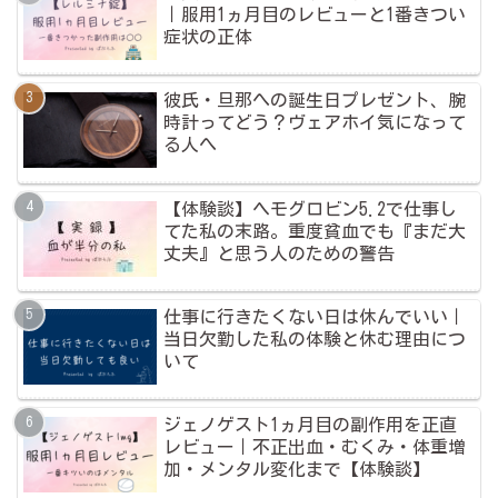
｜服用1ヵ月目のレビューと1番きつい
症状の正体
彼氏・旦那への誕生日プレゼント、腕
時計ってどう？ヴェアホイ気になって
る人へ
【体験談】ヘモグロビン5.2で仕事し
てた私の末路。重度貧血でも『まだ大
丈夫』と思う人のための警告
仕事に行きたくない日は休んでいい｜
当日欠勤した私の体験と休む理由につ
いて
ジェノゲスト1ヵ月目の副作用を正直
レビュー｜不正出血・むくみ・体重増
加・メンタル変化まで【体験談】