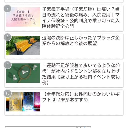
子宮鏡下手術（子宮筋腫）は痛い？当
日の流れと術後の痛み、入院費用｜マ
イナ保険証・公的制度で乗り切った入
院体験記全公開
退職の決断は正しかった？ブラック企
業からの解放と今後の展望
“運動不足が服着て歩いてるような40
代”が社内バドミントン部を立ち上げ
た結果【盛り上がる社内イベント成功
例】
【全年齢対応】女性向けのかわいいギ
フトはTANPがおすすめ