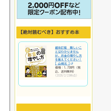
【絶対読むべき】おすすめ本
超改訂版 難しいこ
とはわかりません
が、お金の増やし方
を教えてください！
[ 山崎元 ]
価格：1,738円（税
込、送料無料)
(2026/2/23時点)