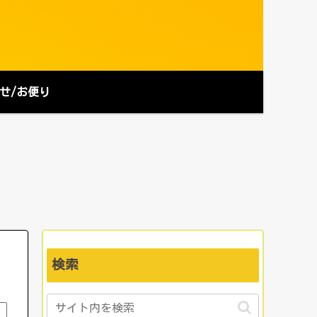
せ/お便り
検索