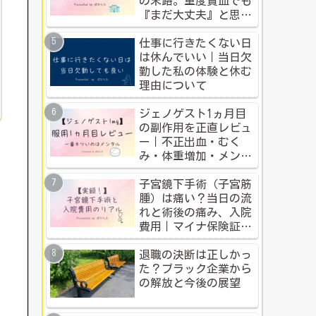
の末路。重度貧血でも
『まだ大丈夫』と思う
人のための警告
仕事に行きたくない日
は休んでいい｜当日欠
勤した私の体験と休む
理由について
ジェノゲスト1ヵ月目
の副作用を正直レビュ
ー｜不正出血・むく
み・体重増加・メンタ
ル変化まで【体験談】
子宮鏡下手術（子宮筋
腫）は痛い？当日の流
れと術後の痛み、入院
費用｜マイナ保険証・
公的制度で乗り切った
入院体験記全公開
退職の決断は正しかっ
た？ブラック企業から
の解放と今後の展望