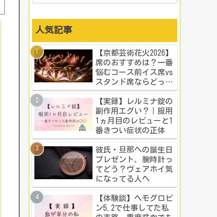
人気記事
【京都芸術花火2026】
席のおすすめは？一番
悩むコース前イス席vs
スタンド席ならどっ
ち？本音比較！
【実録】レルミナ錠の
副作用エグい？｜服用
1ヵ月目のレビューと1
番きつい症状の正体
彼氏・旦那への誕生日
プレゼント、腕時計っ
てどう？ヴェアホイ気
になってる人へ
【体験談】ヘモグロビ
ン5.2で仕事してた私