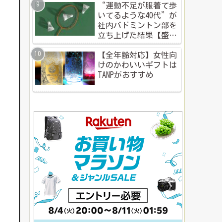
“運動不足が服着て歩
いてるような40代”が
社内バドミントン部を
立ち上げた結果【盛り
上がる社内イベント成
功例】
【全年齢対応】女性向
けのかわいいギフトは
TANPがおすすめ