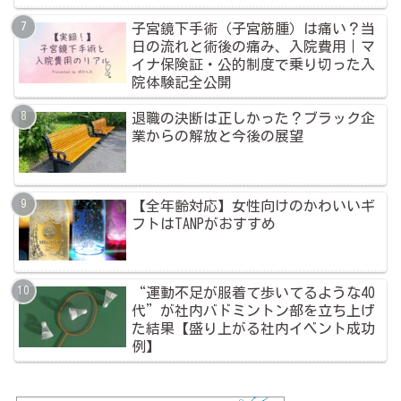
子宮鏡下手術（子宮筋腫）は痛い？当
日の流れと術後の痛み、入院費用｜マ
イナ保険証・公的制度で乗り切った入
院体験記全公開
退職の決断は正しかった？ブラック企
業からの解放と今後の展望
【全年齢対応】女性向けのかわいいギ
フトはTANPがおすすめ
“運動不足が服着て歩いてるような40
代”が社内バドミントン部を立ち上げ
た結果【盛り上がる社内イベント成功
例】