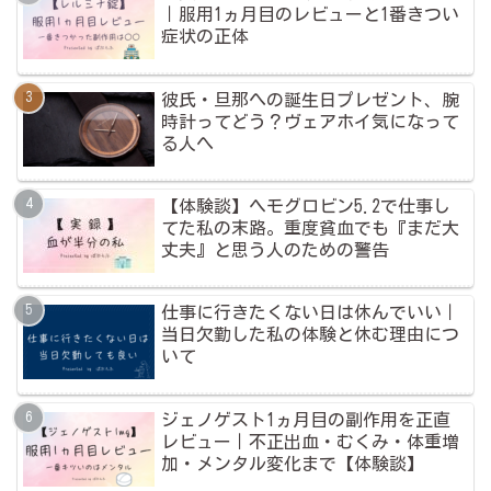
｜服用1ヵ月目のレビューと1番きつい
症状の正体
彼氏・旦那への誕生日プレゼント、腕
時計ってどう？ヴェアホイ気になって
る人へ
【体験談】ヘモグロビン5.2で仕事し
てた私の末路。重度貧血でも『まだ大
丈夫』と思う人のための警告
仕事に行きたくない日は休んでいい｜
当日欠勤した私の体験と休む理由につ
いて
ジェノゲスト1ヵ月目の副作用を正直
レビュー｜不正出血・むくみ・体重増
加・メンタル変化まで【体験談】