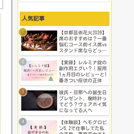
人気記事
【京都芸術花火2026】
席のおすすめは？一番
悩むコース前イス席vs
スタンド席ならどっ
ち？本音比較！
【実録】レルミナ錠の
副作用エグい？｜服用
1ヵ月目のレビューと1
番きつい症状の正体
彼氏・旦那への誕生日
プレゼント、腕時計っ
てどう？ヴェアホイ気
になってる人へ
【体験談】ヘモグロビ
ン5.2で仕事してた私