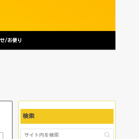
せ/お便り
検索