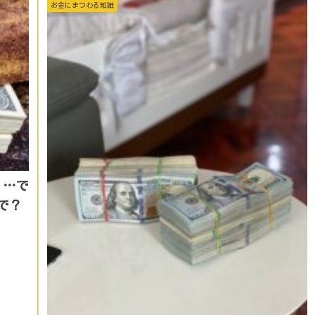
お金にまつわる知識
！…で
で？