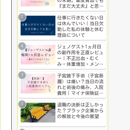
の末路。重度貧血でも
『まだ大丈夫』と思う
人のための警告
仕事に行きたくない日
は休んでいい｜当日欠
勤した私の体験と休む
理由について
ジェノゲスト1ヵ月目
の副作用を正直レビュ
ー｜不正出血・むく
み・体重増加・メンタ
ル変化まで【体験談】
子宮鏡下手術（子宮筋
腫）は痛い？当日の流
れと術後の痛み、入院
費用｜マイナ保険証・
公的制度で乗り切った
入院体験記全公開
退職の決断は正しかっ
た？ブラック企業から
の解放と今後の展望