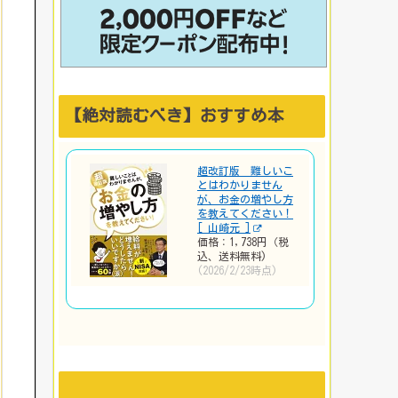
【絶対読むべき】おすすめ本
超改訂版 難しいこ
とはわかりません
が、お金の増やし方
を教えてください！
[ 山崎元 ]
価格：1,738円（税
込、送料無料)
(2026/2/23時点)