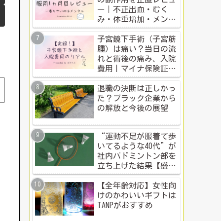
ー｜不正出血・むく
み・体重増加・メンタ
ル変化まで【体験談】
子宮鏡下手術（子宮筋
腫）は痛い？当日の流
れと術後の痛み、入院
費用｜マイナ保険証・
公的制度で乗り切った
入院体験記全公開
退職の決断は正しかっ
た？ブラック企業から
の解放と今後の展望
“運動不足が服着て歩
いてるような40代”が
社内バドミントン部を
立ち上げた結果【盛り
上がる社内イベント成
功例】
【全年齢対応】女性向
けのかわいいギフトは
TANPがおすすめ