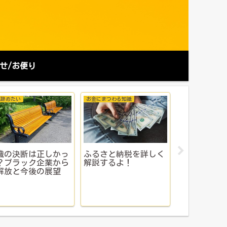
せ/お便り
おすすめグッズ＆サービス
お出かけ
彼氏・旦那への誕生日
【京都芸術花火2026】
ジェノ
プレゼント、腕時計っ
席のおすすめは？一番
の副作
てどう？ヴェアホイ気
悩むコース前イス席vs
ー｜不
になってる人へ
スタンド席ならどっ
み・体
ち？本音比較！
ル変化