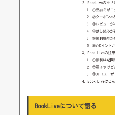
BookLiveの
①品揃えがエ
②クーポン本
③レビューが
④試し読みが
⑤便利機能が
⑥Vポイント
Book Live
①無料は期間
②電子やけど
③UI（ユー
Book Live
BookLiveについて語る