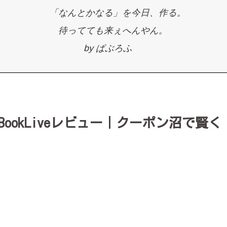
「なんとかなる」を今日、作る。
待ってても来ぇへんやん。
by ぱぶろふ
ookLiveレビュー｜クーポン沼で賢く