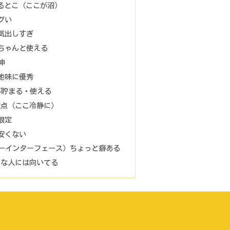
推せるとこ（ここが沼）
グい
気出しすぎ
ちゃんと使える
神
地味に優秀
が貯まる・使える
の注意点（ここ冷静に）
限定
安くない
ザーインターフェース）ちょっと癖ある
はこんな人には向いてる