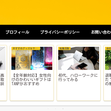
プロフィール
プライバシーポリシー
お問い合わ
the雑談
健康とお金のサバイバル
“運動不足が服着て歩
【体験談】ヘモグロビ
いてるような40代”が
ン5.2で仕事してた私
社内バドミントン部を
の末路。重度貧血でも
立ち上げた結果【盛り
『まだ大丈夫』と思う
上がる社内イベント成
人のための警告
功例】