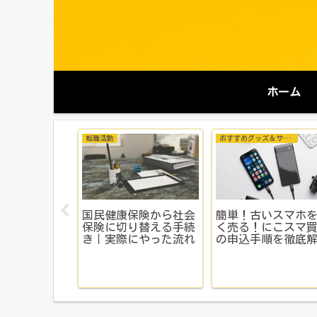
ホーム
めたい
お金にまつわる知識
プロフィール
の決断は正しかっ
ふるさと納税を詳しく
プロフィール
ブラック企業から
解説するよ！
放と今後の展望