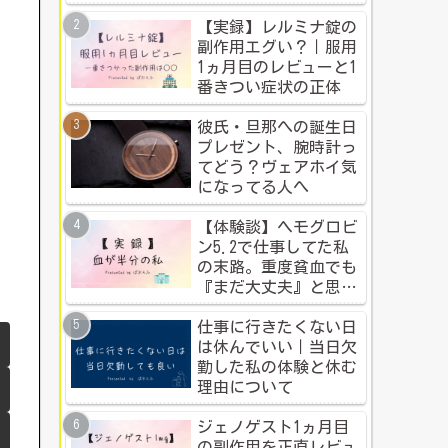
ち？本音比較！
【実録】レルミナ錠の
副作用エグい？｜服用
1ヵ月目のレビューと1
番きつい症状の正体
彼氏・旦那への誕生日
プレゼント、腕時計っ
てどう？ヴェアホイ気
になってる人へ
【体験談】ヘモグロビ
ン5.2で仕事してた私
の末路。重度貧血でも
『まだ大丈夫』と思う
人のための警告
仕事に行きたくない日
は休んでいい｜当日欠
勤した私の体験と休む
理由について
ジェノゲスト1ヵ月目
の副作用を正直レビュ