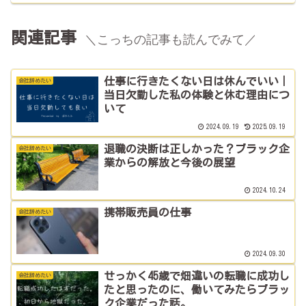
関連記事
＼こっちの記事も読んでみて／
仕事に行きたくない日は休んでいい｜
会社辞めたい
当日欠勤した私の体験と休む理由につ
いて
2024.09.19
2025.09.19
退職の決断は正しかった？ブラック企
会社辞めたい
業からの解放と今後の展望
2024.10.24
携帯販売員の仕事
会社辞めたい
2024.09.30
せっかく45歳で畑違いの転職に成功し
会社辞めたい
たと思ったのに、働いてみたらブラッ
ク企業だった話。