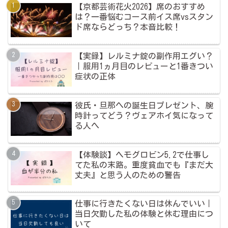
【京都芸術花火2026】席のおすすめ
は？一番悩むコース前イス席vsスタン
ド席ならどっち？本音比較！
【実録】レルミナ錠の副作用エグい？
｜服用1ヵ月目のレビューと1番きつい
症状の正体
彼氏・旦那への誕生日プレゼント、腕
時計ってどう？ヴェアホイ気になって
る人へ
【体験談】ヘモグロビン5.2で仕事し
てた私の末路。重度貧血でも『まだ大
丈夫』と思う人のための警告
仕事に行きたくない日は休んでいい｜
当日欠勤した私の体験と休む理由につ
いて