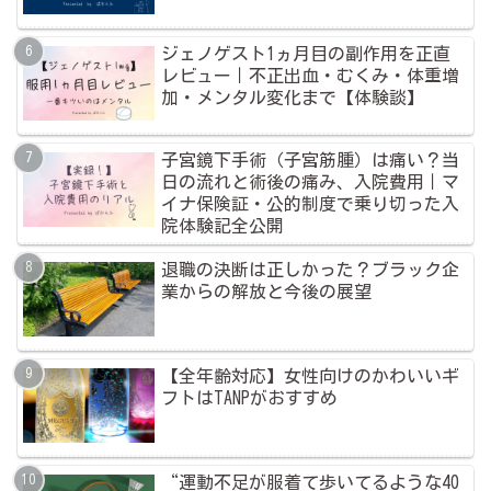
ジェノゲスト1ヵ月目の副作用を正直
レビュー｜不正出血・むくみ・体重増
加・メンタル変化まで【体験談】
子宮鏡下手術（子宮筋腫）は痛い？当
日の流れと術後の痛み、入院費用｜マ
イナ保険証・公的制度で乗り切った入
院体験記全公開
退職の決断は正しかった？ブラック企
業からの解放と今後の展望
【全年齢対応】女性向けのかわいいギ
フトはTANPがおすすめ
“運動不足が服着て歩いてるような40