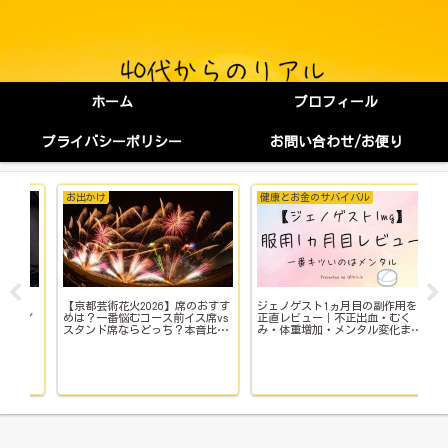
ホーム
プロフィール
プライバシーポリシー
お問い合わせ/お便り
お出かけ
健康とお金のサバイバル
健
【京都芸術花火2026】席のおすす
ジェノゲスト1ヵ月目の副作用を
子
イ
めは？一番悩むコース前イス席vs
正直レビュー｜不正出血・むく
い
スタンド席ならどっち？本音比
み・体重増加・メンタル変化まで
院
較！
【体験談】
で