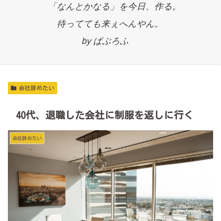
「なんとかなる」を今日、作る。
待ってても来ぇへんやん。
by ぱぶろふ
会社辞めたい
40代、退職した会社に制服を返しに行く
会社辞めたい