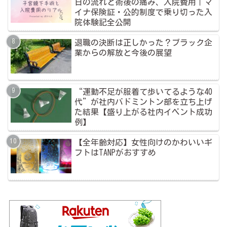
日の流れと術後の痛み、入院費用｜マ
イナ保険証・公的制度で乗り切った入
院体験記全公開
退職の決断は正しかった？ブラック企
業からの解放と今後の展望
“運動不足が服着て歩いてるような40
代”が社内バドミントン部を立ち上げ
た結果【盛り上がる社内イベント成功
例】
【全年齢対応】女性向けのかわいいギ
フトはTANPがおすすめ