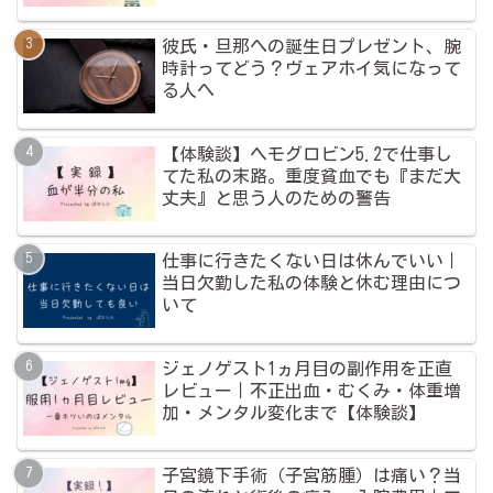
彼氏・旦那への誕生日プレゼント、腕
時計ってどう？ヴェアホイ気になって
る人へ
【体験談】ヘモグロビン5.2で仕事し
てた私の末路。重度貧血でも『まだ大
丈夫』と思う人のための警告
仕事に行きたくない日は休んでいい｜
当日欠勤した私の体験と休む理由につ
いて
ジェノゲスト1ヵ月目の副作用を正直
レビュー｜不正出血・むくみ・体重増
加・メンタル変化まで【体験談】
子宮鏡下手術（子宮筋腫）は痛い？当