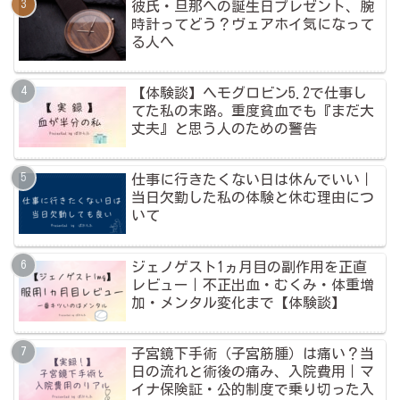
彼氏・旦那への誕生日プレゼント、腕
時計ってどう？ヴェアホイ気になって
る人へ
【体験談】ヘモグロビン5.2で仕事し
てた私の末路。重度貧血でも『まだ大
丈夫』と思う人のための警告
仕事に行きたくない日は休んでいい｜
当日欠勤した私の体験と休む理由につ
いて
ジェノゲスト1ヵ月目の副作用を正直
レビュー｜不正出血・むくみ・体重増
加・メンタル変化まで【体験談】
子宮鏡下手術（子宮筋腫）は痛い？当
日の流れと術後の痛み、入院費用｜マ
イナ保険証・公的制度で乗り切った入