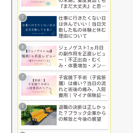
の末路。重度貧血でも
『まだ大丈夫』と思う
人のための警告
仕事に行きたくない日
は休んでいい｜当日欠
勤した私の体験と休む
理由について
ジェノゲスト1ヵ月目
の副作用を正直レビュ
ー｜不正出血・むく
み・体重増加・メンタ
ル変化まで【体験談】
子宮鏡下手術（子宮筋
腫）は痛い？当日の流
れと術後の痛み、入院
費用｜マイナ保険証・
公的制度で乗り切った
入院体験記全公開
退職の決断は正しかっ
た？ブラック企業から
の解放と今後の展望