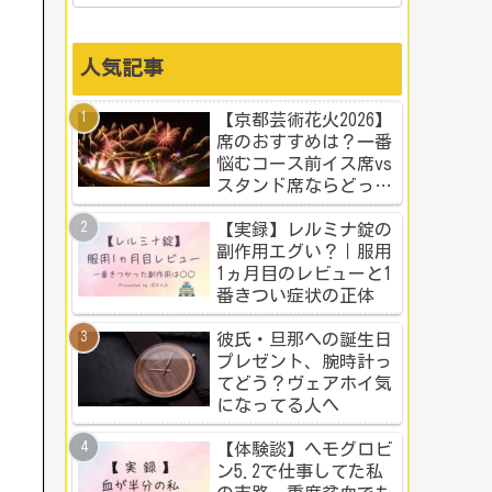
人気記事
【京都芸術花火2026】
席のおすすめは？一番
悩むコース前イス席vs
スタンド席ならどっ
ち？本音比較！
【実録】レルミナ錠の
副作用エグい？｜服用
1ヵ月目のレビューと1
番きつい症状の正体
彼氏・旦那への誕生日
プレゼント、腕時計っ
てどう？ヴェアホイ気
になってる人へ
【体験談】ヘモグロビ
ン5.2で仕事してた私