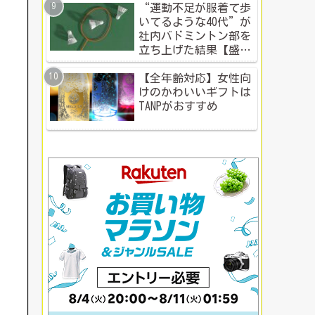
“運動不足が服着て歩
いてるような40代”が
社内バドミントン部を
立ち上げた結果【盛り
上がる社内イベント成
功例】
【全年齢対応】女性向
けのかわいいギフトは
TANPがおすすめ