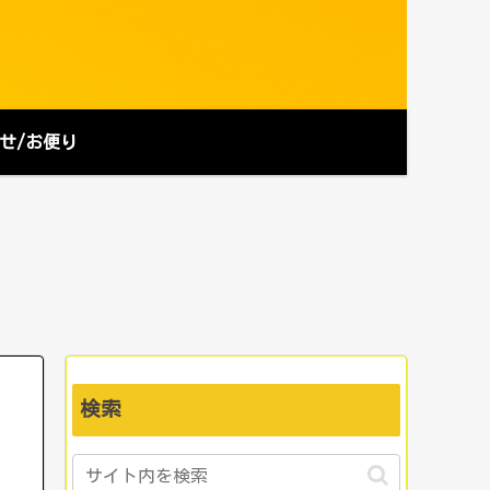
せ/お便り
検索