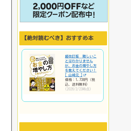
【絶対読むべき】おすすめ本
超改訂版 難しいこ
とはわかりません
が、お金の増やし方
を教えてください！
[ 山崎元 ]
価格：1,738円（税
込、送料無料)
(2026/2/23時点)