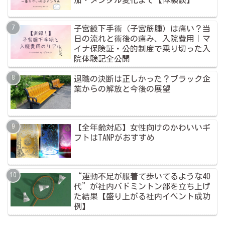
子宮鏡下手術（子宮筋腫）は痛い？当
日の流れと術後の痛み、入院費用｜マ
イナ保険証・公的制度で乗り切った入
院体験記全公開
退職の決断は正しかった？ブラック企
業からの解放と今後の展望
【全年齢対応】女性向けのかわいいギ
フトはTANPがおすすめ
“運動不足が服着て歩いてるような40
代”が社内バドミントン部を立ち上げ
た結果【盛り上がる社内イベント成功
例】