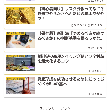
2026.04.25
【初心者向け】リスク分散ってなに？
お金にまつわる知識
投資でやらかさへんための基本ワザや
で！
2025.06.23
2025.12.30
【保存版】新NISA「やめるべきか続け
お金にまつわる知識
るべきか」の判断基準を語ろっかな。
2025.06.16
新NISAの売却タイミングはいつ？利益
お金にまつわる知識
を最大化するコツ
2025.03.01
資産形成を成功させるために知ってお
お金にまつわる知識
くべき5つの基本
2025.01.23
スポンサーリンク