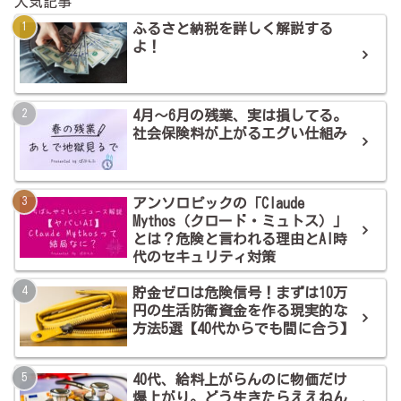
人気記事
ふるさと納税を詳しく解説する
よ！
4月～6月の残業、実は損してる。
社会保険料が上がるエグい仕組み
アンソロピックの「Claude
Mythos（クロード・ミュトス）」
とは？危険と言われる理由とAI時
代のセキュリティ対策
貯金ゼロは危険信号！まずは10万
円の生活防衛資金を作る現実的な
方法5選【40代からでも間に合う】
40代、給料上がらんのに物価だけ
爆上がり。どう生きたらええねん