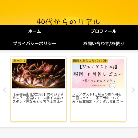
ホーム
プロフィール
プライバシーポリシー
お問い合わせ/お便り
お出かけ
健康とお金のサバイバル
健
【京都芸術花火2026】席のおすす
ジェノゲスト1ヵ月目の副作用を
子
イ
めは？一番悩むコース前イス席vs
正直レビュー｜不正出血・むく
い
スタンド席ならどっち？本音比
み・体重増加・メンタル変化まで
院
較！
【体験談】
で