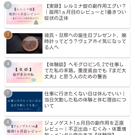
【実録】レルミナ錠の副作用エグい？
｜服用1ヵ月目のレビューと1番きつい
症状の正体
彼氏・旦那への誕生日プレゼント、腕
時計ってどう？ヴェアホイ気になって
る人へ
【体験談】ヘモグロビン5.2で仕事し
てた私の末路。重度貧血でも『まだ大
丈夫』と思う人のための警告
仕事に行きたくない日は休んでいい｜
当日欠勤した私の体験と休む理由につ
いて
ジェノゲスト1ヵ月目の副作用を正直
レビュー｜不正出血・むくみ・体重増
加・メンタル変化まで【体験談】