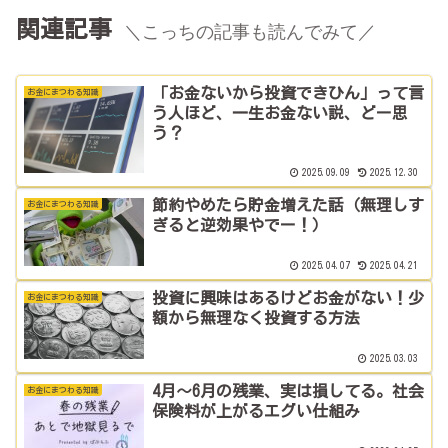
関連記事
＼こっちの記事も読んでみて／
「お金ないから投資できひん」って言
お金にまつわる知識
う人ほど、一生お金ない説、どー思
う？
2025.09.09
2025.12.30
節約やめたら貯金増えた話（無理しす
お金にまつわる知識
ぎると逆効果やでー！）
2025.04.07
2025.04.21
投資に興味はあるけどお金がない！少
お金にまつわる知識
額から無理なく投資する方法
2025.03.03
4月～6月の残業、実は損してる。社会
お金にまつわる知識
保険料が上がるエグい仕組み