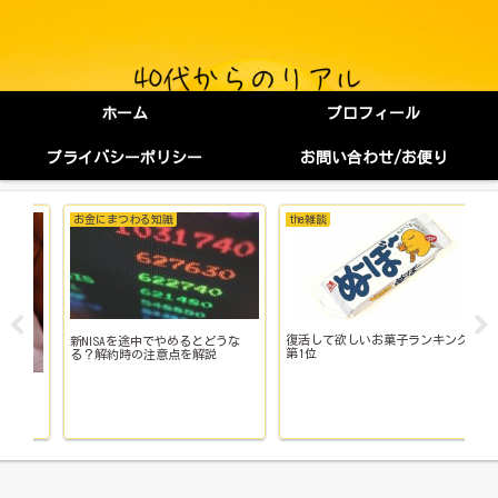
ホーム
プロフィール
プライバシーポリシー
お問い合わせ/お便り
お金にまつわる知識
the雑談
転
復活して欲しいお菓子ランキング
国
新NISAを途中でやめるとどうな
第1位
替
る？解約時の注意点を解説
ン