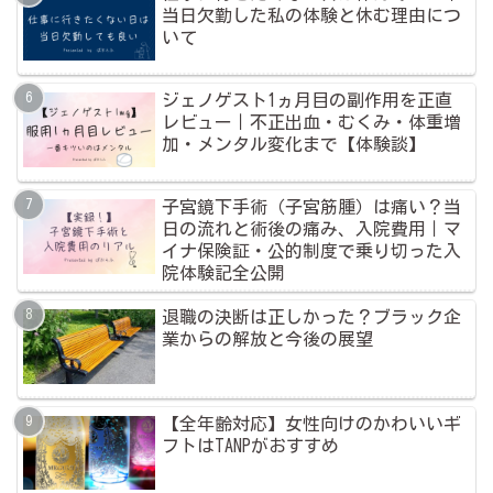
当日欠勤した私の体験と休む理由につ
いて
ジェノゲスト1ヵ月目の副作用を正直
レビュー｜不正出血・むくみ・体重増
加・メンタル変化まで【体験談】
子宮鏡下手術（子宮筋腫）は痛い？当
日の流れと術後の痛み、入院費用｜マ
イナ保険証・公的制度で乗り切った入
院体験記全公開
退職の決断は正しかった？ブラック企
業からの解放と今後の展望
【全年齢対応】女性向けのかわいいギ
フトはTANPがおすすめ