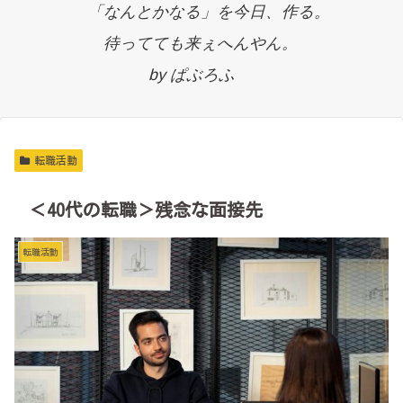
「なんとかなる」を今日、作る。
待ってても来ぇへんやん。
by ぱぶろふ
転職活動
＜40代の転職＞残念な面接先
転職活動