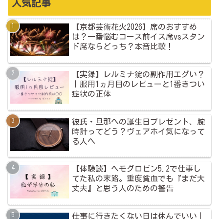
人気記事
【京都芸術花火2026】席のおすすめ
は？一番悩むコース前イス席vsスタン
ド席ならどっち？本音比較！
【実録】レルミナ錠の副作用エグい？
｜服用1ヵ月目のレビューと1番きつい
症状の正体
彼氏・旦那への誕生日プレゼント、腕
時計ってどう？ヴェアホイ気になって
る人へ
【体験談】ヘモグロビン5.2で仕事し
てた私の末路。重度貧血でも『まだ大
丈夫』と思う人のための警告
仕事に行きたくない日は休んでいい｜